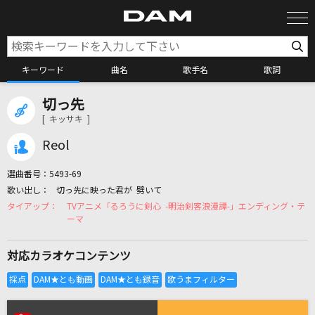
キーワード
曲名
歌手名
歌詞
切っ先
カラオケ検索
[ キッサキ ]
Reol
カラオケ店舗検索
選曲番号：
5493-69
切っ先に映った君が 劈いて
カラオケリクエスト
TVアニメ「るろうに剣心 -明治剣客浪漫譚-」エンディング・テ
ーマ
全国りれき
対応カラオケコンテンツ
リアルタイムで歌われている曲の一覧