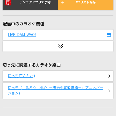
残酷な天使のテーゼ
デンモクアプリで予約
MYリスト保存
高橋洋子
[生音]ひまわりの約束
配信中のカラオケ機種
秦 基博
LIVE DAM WAO!
糸
中島みゆき
Departures～あなたにおくるアイの歌～
切っ先に関連するカラオケ楽曲
EGOIST
切っ先(TV Size)
オー！リバル
ポルノグラフィティ
切っ先 (「るろうに剣心 －明治剣客浪漫譚－」アニメバー
ジョン)
Marcato
≠ME