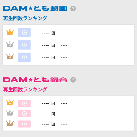
DAMに会員登録・ログインして
再生回数ランキング
カラオケをもっと楽しもう！
----
1
----
回
----
2
----
回
自宅でカラオケ歌い放題！
----
3
----
回
家族や友達と一緒に！練習にも！
再生回数ランキング
----
1
----
回
----
2
----
回
----
3
----
回