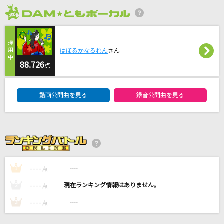
No.1
2026年8月度
Fiima
最高到達点(ONE PIECEアニメバージョン)
はぼるかなろれん
さん
SEKAI NO OWARI(世界の終わり)
88.726
点
[生音]VS
DAM★ともボーカルエントリーランキング
動画公開曲を見る
録音公開曲を見る
BLUE ENCOUNT
奏(かなで)
スキマスイッチ
もっと見る
----
----
1
点
----
----
2
DAMの新曲・ランキングなど
点
カラオケ最新情報をチェック！
----
----
3
点