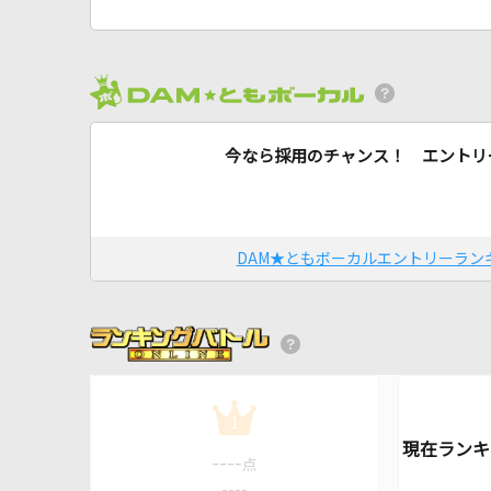
今なら採用のチャンス！ エントリ
DAM★ともボーカルエントリーラン
1
----
点
----