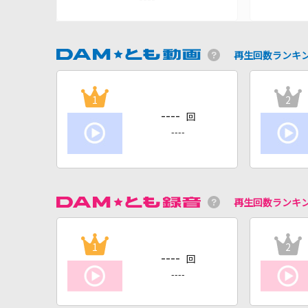
再生回数ランキ
1
2
----
回
----
再生回数ランキ
1
2
----
回
----