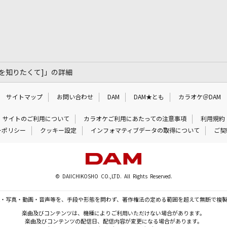
ll [君を知りたくて]」の詳細
サイトマップ
お問い合わせ
DAM
DAM★とも
カラオケ＠DAM
サイトのご利用について
カラオケご利用にあたっての注意事項
利用規約
ーポリシー
クッキー設定
インフォマティブデータの取得について
ご契
© DAIICHIKOSHO CO.,LTD. All Rights Reserved.
・写真・動画・音声等を、手段や形態を問わず、著作権法の定める範囲を超えて無断で複
楽曲及びコンテンツは、機種によりご利用いただけない場合があります。
楽曲及びコンテンツの配信日、配信内容が変更になる場合があります。