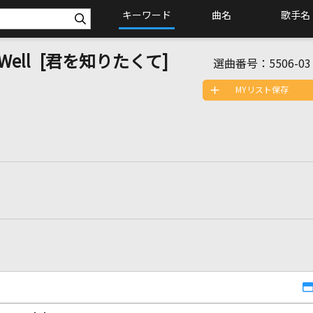
キーワード
曲名
歌手名
ou Well [君を知りたくて]
選曲番号：
5506-03
MYリスト保存