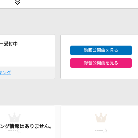
2026年8月度
ー受付中
動画公開曲を見る
録音公開曲を見る
キング
2
3
----
----
点
点
----
----