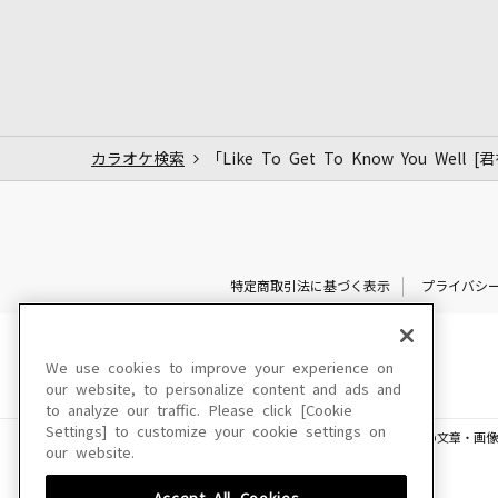
カラオケ検索
「Like To Get To Know You We
特定商取引法に基づく表示
プライバシ
We use cookies to improve your experience on
our website, to personalize content and ads and
to analyze our traffic. Please click [Cookie
Settings] to customize your cookie settings on
このサイトに掲載されている一切の文章・画像
our website.