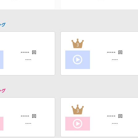
ング
3
----
----
回
回
----
----
ング
3
----
----
回
回
----
----