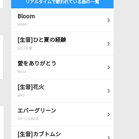
リアルタイムで歌われている曲の一覧
Bloom
HANA
[生音]ひと夏の経験
山口百恵
愛をありがとう
Misia
[生音]花火
aiko
エバーグリーン
SIX LOUNGE
[生音]カブトムシ