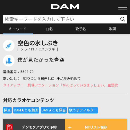
キーワード
曲名
歌手名
歌詞
空色の水しぶき
カラオケ検索
[ ソライロノミズシブキ ]
僕が見たかった青空
カラオケ店舗検索
選曲番号：
5509-70
照りつける日差しに 汗が滲み始めて
カラオケリクエスト
劇場アニメーション「がんばっていきまっしょい」主題歌
対応カラオケコンテンツ
全国りれき
リアルタイムで歌われている曲の一覧
デンモクアプリで予約
MYリスト保存