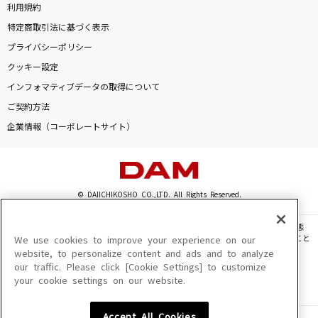
利用規約
特定商取引法に基づく表示
プライバシーポリシー
クッキー設定
インフォマティブデータの取得について
ご契約方法
企業情報（コーポレートサイト）
© DAIICHIKOSHO CO.,LTD. All Rights Reserved.
このサイトに掲載されている一切の文章・画像・写真・動画・音声等を、手段や形態
を問わず、著作権法の定める範囲を超えて無断で複製、転載、ファイル化などすること
We use cookies to improve your experience on our
を禁じます。
website, to personalize content and ads and to analyze
our traffic. Please click [Cookie Settings] to customize
楽曲及びコンテンツは、機種によりご利用いただけない場合があります。
your cookie settings on our website.
楽曲及びコンテンツの配信日、配信内容が変更になる場合があります。
楽曲によりMYリスト保存ができない場合があります。
Accept All Cookies