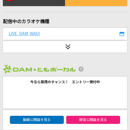
五月は花緑青の窓辺から
ヨルシカ
配信中のカラオケ機種
[良音]硝子の少年
KinKi Kids
LIVE DAM WAO!
ふっかつのじゅもん
sumika
寒い夜だから…
2026年8月度
trf
今なら採用のチャンス！ エントリー受付中
ホワイトノイズ
Official髭男dism
キスのシルエット
DAM★ともボーカルエントリーランキング
動画公開曲を見る
録音公開曲を見る
乃木坂46