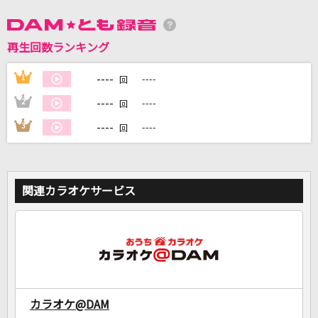
DAMに会員登録・ログインして
再生回数ランキング
カラオケをもっと楽しもう！
----
1
----
回
----
2
----
回
----
3
----
回
自宅でカラオケ歌い放題！
家族や友達と一緒に！練習にも！
関連カラオケサービス
カラオケ@DAM