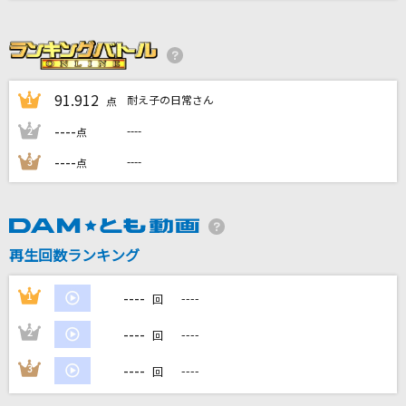
別れても好きな人
ロス・インディオス&シルヴィア
[生音]白い恋人達
91.912
耐え子の日常さん
1
点
桑田佳祐
----
----
2
点
周波数
----
----
3
点
SEKAI NO OWARI(世界の終わり)
夢を信じて
徳永英明
再生回数ランキング
もっと見る
----
1
----
回
----
2
----
回
DAMの新曲・ランキングなど
カラオケ最新情報をチェック！
----
3
----
回