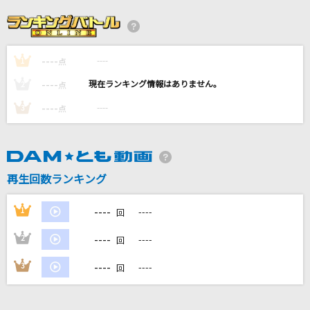
Only My Love
松田聖子
----
----
1
orion
点
米津玄師
----
----
2
点
----
----
3
点
僕なんか
日向坂46
ライラック
再生回数ランキング
Mrs. GREEN APPLE
----
1
----
回
もっと見る
----
2
----
回
DAMの新曲・ランキングなど
----
3
----
回
カラオケ最新情報をチェック！