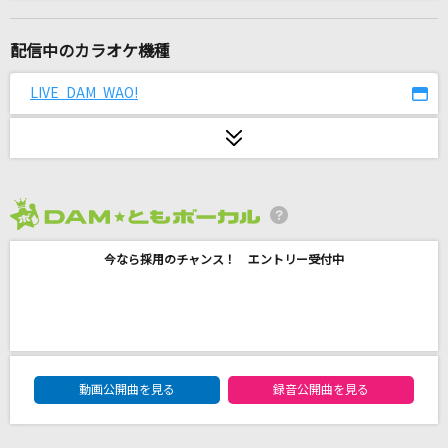
Same Blue
Official髭男dism
配信中のカラオケ機種
Editorial
LIVE DAM WAO!
Official髭男dism
I wanna! You wanna!
ROF-MAO
2026年8月度
[生音]ピースサイン
今なら採用のチャンス！ エントリー受付中
米津玄師
虹の素
＝LOVE
DAM★ともボーカルエントリーランキング
楓
動画公開曲を見る
録音公開曲を見る
スピッツ