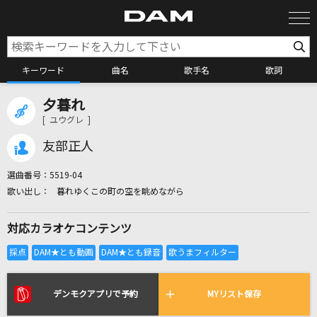
キーワード
曲名
歌手名
歌詞
夕暮れ
カラオケ検索
[ ユウグレ ]
友部正人
カラオケ店舗検索
選曲番号：
5519-04
暮れゆくこの町の空を眺めながら
カラオケリクエスト
対応カラオケコンテンツ
全国りれき
リアルタイムで歌われている曲の一覧
デンモクアプリで予約
MYリスト保存