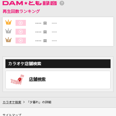
再生回数ランキング
DAMに会員登録・ログインして
カラオケをもっと楽しもう！
----
1
----
回
----
2
----
回
----
3
----
回
自宅でカラオケ歌い放題！
家族や友達と一緒に！練習にも！
カラオケ店舗検索
店舗検索
カラオケ検索
「夕暮れ」の詳細
サイトマップ