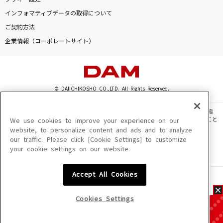
インフォマティブデータの取得について
ご契約方法
企業情報（コーポレートサイト）
© DAIICHIKOSHO CO.,LTD. All Rights Reserved.
このサイトに掲載されている一切の文章・画像・写真・動画・音声等を、手段や形態
を問わず、著作権法の定める範囲を超えて無断で複製、転載、ファイル化などすること
We use cookies to improve your experience on our
を禁じます。
website, to personalize content and ads and to analyze
our traffic. Please click [Cookie Settings] to customize
楽曲及びコンテンツは、機種によりご利用いただけない場合があります。
your cookie settings on our website.
楽曲及びコンテンツの配信日、配信内容が変更になる場合があります。
楽曲によりMYリスト保存ができない場合があります。
Accept All Cookies
JASRAC許諾番号
6602250213Y31015 6602250112Y38026 6602250240Y31015
6602250241Y45122
Cookies Settings
NexTone許諾番号
ID000002945 ID000002947 ID000002937 ID000002938