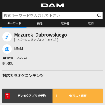
キーワード
曲名
歌手名
歌詞
Mazurek Dabrowskiego
カラオケ検索
[ マズーレカダンブルスキェイゴ ]
BGM
カラオケ店舗検索
選曲番号：
5525-47
カラオケリクエスト
対応カラオケコンテンツ
全国りれき
リアルタイムで歌われている曲の一覧
デンモクアプリで予約
MYリスト保存