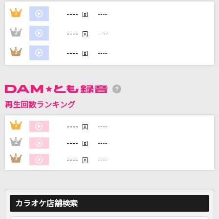
[生音]Don't say “lazy“
----
1
----
回
桜高軽音部[平沢唯・秋山澪・田井中律・琴吹紬(CV:豊崎愛生、日笠陽
子、佐藤聡美、寿美菜子)]
----
2
----
回
もののけ姫
----
3
----
回
米良美一
セレナーデ
なとり
再生回数ランキング
アイデンティティ
----
1
----
回
サカナクション
----
2
----
回
----
3
----
もっと見る
回
DAMの新曲・ランキングなど
カラオケ最新情報をチェック！
カラオケ店舗検索