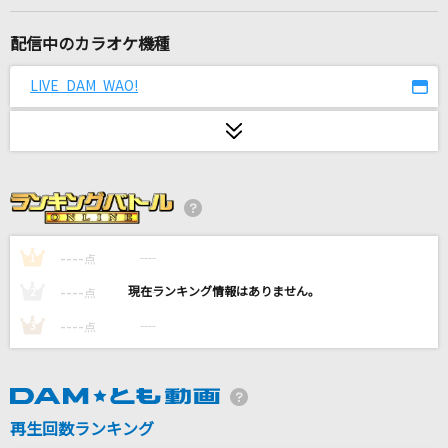
[生音]Super Girl
レベッカ
配信中のカラオケ機種
新宝島(ビデオクリップバージョン)
LIVE DAM WAO!
サカナクション
夜にふられても
B'z
少女レイ
----
----
1
点
みきとP
----
----
2
点
secret base～君がくれたもの～
----
----
3
点
ZONE
星のかがやきよ
ZARD
再生回数ランキング