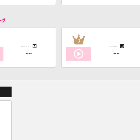
ング
3
----
----
回
回
----
----