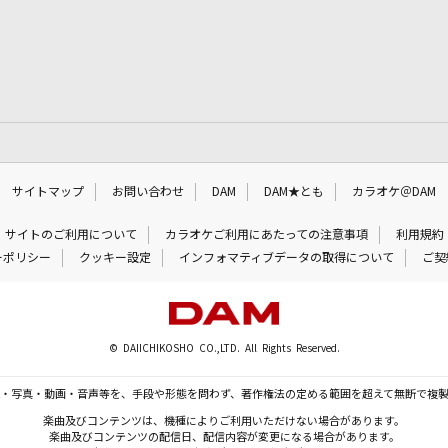
サイトマップ
お問い合わせ
DAM
DAM★とも
カラオケ＠DAM
サイトのご利用について
カラオケご利用にあたっての注意事項
利用規約
ーポリシー
クッキー設定
インフォマティブデータの取得について
ご契
© DAIICHIKOSHO CO.,LTD. All Rights Reserved.
・写真・動画・音声等を、手段や形態を問わず、著作権法の定める範囲を超えて無断で複
楽曲及びコンテンツは、機種によりご利用いただけない場合があります。
楽曲及びコンテンツの配信日、配信内容が変更になる場合があります。