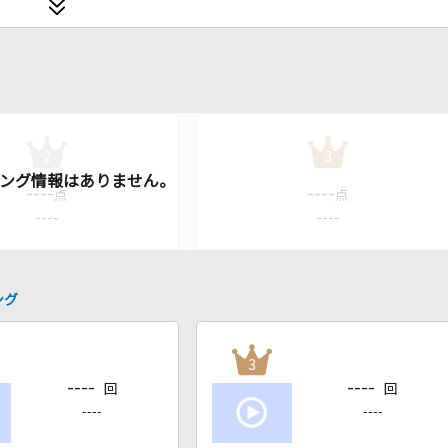
2
3
----
----
点
点
----
----
ング
3
----
----
回
回
----
----