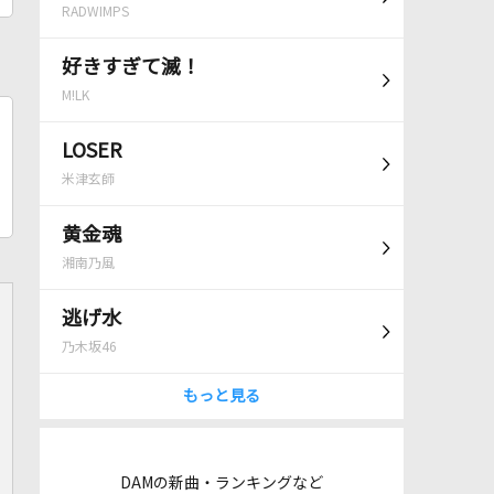
RADWIMPS
好きすぎて滅！
M!LK
LOSER
米津玄師
黄金魂
湘南乃風
逃げ水
乃木坂46
もっと見る
DAMの新曲・ランキングなど