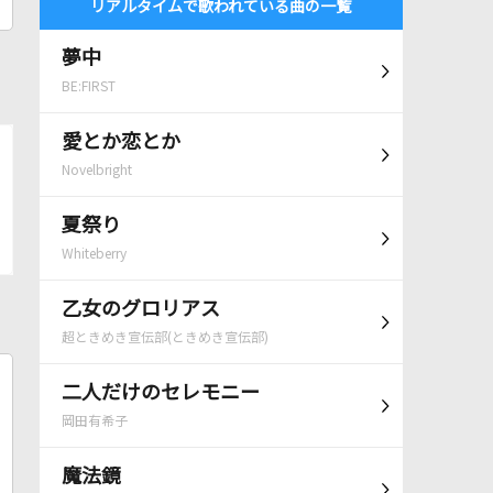
リアルタイムで歌われている曲の一覧
夢中
BE:FIRST
愛とか恋とか
Novelbright
夏祭り
Whiteberry
乙女のグロリアス
超ときめき宣伝部(ときめき宣伝部)
二人だけのセレモニー
岡田有希子
魔法鏡