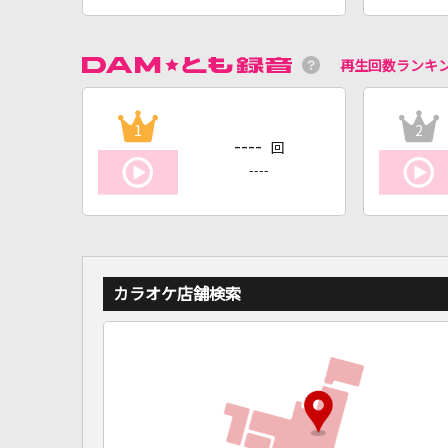
再生回数ランキ
1
2
----
回
----
カラオケ店舗検索