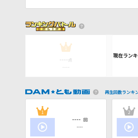
1
----
点
----
再生回数ランキ
1
2
----
回
----