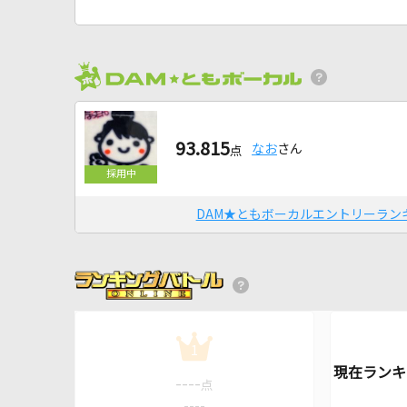
93.815
なお
さん
点
DAM★ともボーカルエントリーラン
1
----
点
----