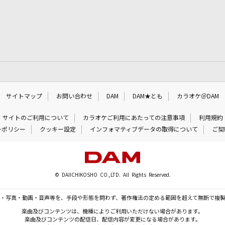
サイトマップ
お問い合わせ
DAM
DAM★とも
カラオケ＠DAM
サイトのご利用について
カラオケご利用にあたっての注意事項
利用規約
ーポリシー
クッキー設定
インフォマティブデータの取得について
ご契
© DAIICHIKOSHO CO.,LTD. All Rights Reserved.
・写真・動画・音声等を、手段や形態を問わず、著作権法の定める範囲を超えて無断で複
楽曲及びコンテンツは、機種によりご利用いただけない場合があります。
楽曲及びコンテンツの配信日、配信内容が変更になる場合があります。