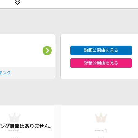
2026年8月度
動画公開曲を見る
録音公開曲を見る
キング
2
3
----
----
点
点
----
----