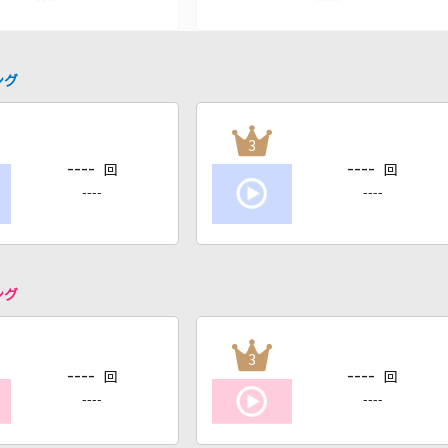
ング
3
----
----
回
回
----
----
ング
3
----
----
回
回
----
----