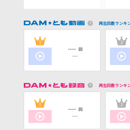
再生回数ランキ
1
2
----
回
----
再生回数ランキ
1
2
----
回
----