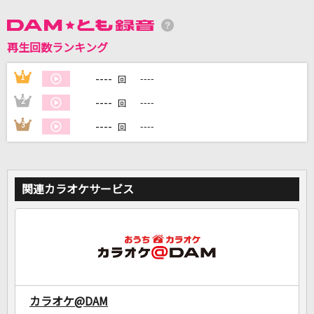
DAMに会員登録・ログインして
再生回数ランキング
カラオケをもっと楽しもう！
----
1
----
回
----
2
----
回
----
3
----
回
自宅でカラオケ歌い放題！
家族や友達と一緒に！練習にも！
関連カラオケサービス
カラオケ@DAM