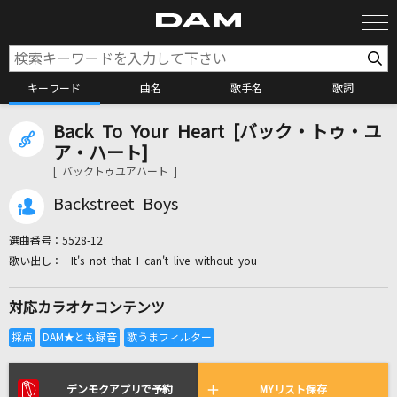
キーワード
曲名
歌手名
歌詞
Back To Your Heart [バック・トゥ・ユ
カラオケ検索
ア・ハート]
[ バックトゥユアハート ]
カラオケ店舗検索
Backstreet Boys
選曲番号：
5528-12
カラオケリクエスト
It's not that I can't live without you
対応カラオケコンテンツ
全国りれき
リアルタイムで歌われている曲の一覧
デンモクアプリで予約
MYリスト保存