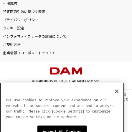
利用規約
特定商取引法に基づく表示
プライバシーポリシー
クッキー設定
インフォマティブデータの取得について
ご契約方法
企業情報（コーポレートサイト）
© DAIICHIKOSHO CO.,LTD. All Rights Reserved.
このサイトに掲載されている一切の文章・画像・写真・動画・音声等を、手段や形態
を問わず、著作権法の定める範囲を超えて無断で複製、転載、ファイル化などすること
We use cookies to improve your experience on our
を禁じます。
website, to personalize content and ads and to analyze
our traffic. Please click [Cookie Settings] to customize
楽曲及びコンテンツは、機種によりご利用いただけない場合があります。
your cookie settings on our website.
楽曲及びコンテンツの配信日、配信内容が変更になる場合があります。
楽曲によりMYリスト保存ができない場合があります。
Accept All Cookies