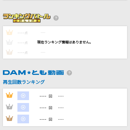
会心の一撃
RADWIMPS
Ti Amo
----
----
1
点
EXILE
----
----
2
点
君の声
----
----
3
点
清水翔太
ケセラセラ
Mrs. GREEN APPLE
再生回数ランキング
もっと見る
----
1
----
回
----
2
----
DAMの新曲・ランキングなど
回
カラオケ最新情報をチェック！
----
3
----
回