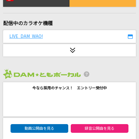
[生音]ふたりごと
RADWIMPS
配信中のカラオケ機種
Bombtrack [ボムトラック]
Rage Against The Machine
LIVE DAM WAO!
[生音]桜
コブクロ
愛をこめて花束を
2026年8月度
Superfly
今なら採用のチャンス！ エントリー受付中
[生音]ツバサ
アンダーグラフ
好きすぎて滅！
DAM★ともボーカルエントリーランキング
M!LK
動画公開曲を見る
録音公開曲を見る