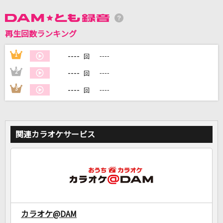
DAMに会員登録・ログインして
再生回数ランキング
カラオケをもっと楽しもう！
----
1
----
回
----
2
----
回
----
3
----
回
自宅でカラオケ歌い放題！
家族や友達と一緒に！練習にも！
関連カラオケサービス
カラオケ@DAM