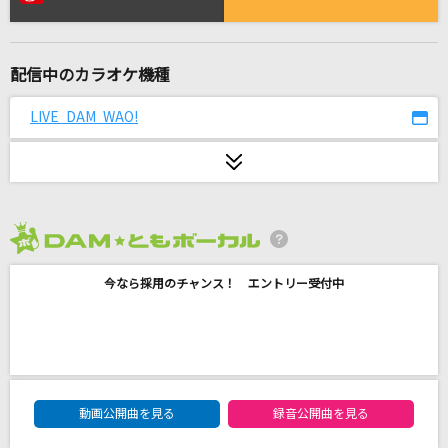
ONENESS
Roselia
配信中のカラオケ機種
RUIDO
YUI
LIVE DAM WAO!
[生音]3月9日
レミオロメン
恋しよう♪
2026年8月度
Leah Dizon
今なら採用のチャンス！ エントリー受付中
名前を呼ぶよ
ラックライフ
soramimi
DAM★ともボーカルエントリーランキング
Vaundy
動画公開曲を見る
録音公開曲を見る