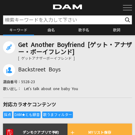
キーワード
曲名
歌手名
歌詞
Get Another Boyfriend [ゲット・アナザ
カラオケ検索
ー・ボーイフレンド]
[ ゲットアナザーボーイフレンド ]
カラオケ店舗検索
Backstreet Boys
選曲番号：
5528-23
カラオケリクエスト
Let's talk about one baby You
対応カラオケコンテンツ
全国りれき
リアルタイムで歌われている曲の一覧
デンモクアプリで予約
MYリスト保存