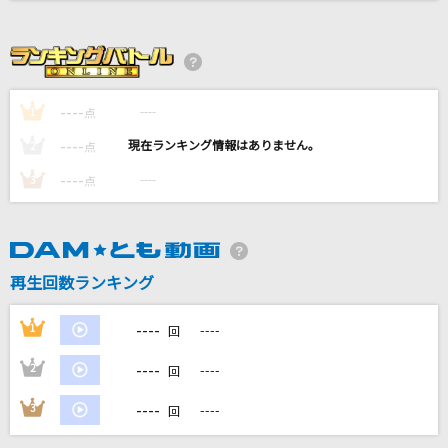
[生音]僕のこと
Mrs. GREEN APPLE
海の声
----
----
1
点
浦島太郎(桐谷健太)
----
----
2
点
絆川
----
----
3
点
大川栄策
春よ、来い
松任谷由実(荒井由実)
再生回数ランキング
もっと見る
----
1
----
回
----
2
----
DAMの新曲・ランキングなど
回
カラオケ最新情報をチェック！
----
3
----
回