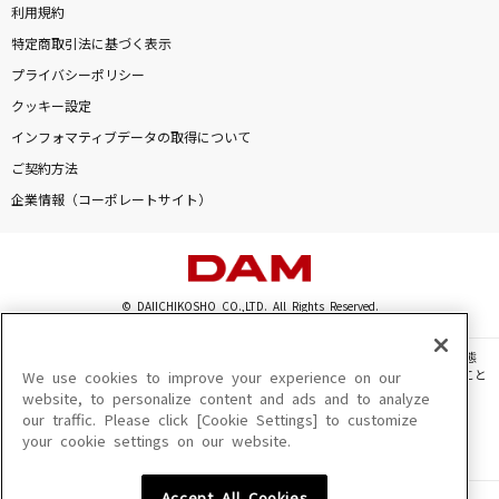
利用規約
特定商取引法に基づく表示
プライバシーポリシー
クッキー設定
インフォマティブデータの取得について
ご契約方法
企業情報（コーポレートサイト）
© DAIICHIKOSHO CO.,LTD. All Rights Reserved.
このサイトに掲載されている一切の文章・画像・写真・動画・音声等を、手段や形態
を問わず、著作権法の定める範囲を超えて無断で複製、転載、ファイル化などすること
We use cookies to improve your experience on our
を禁じます。
website, to personalize content and ads and to analyze
our traffic. Please click [Cookie Settings] to customize
楽曲及びコンテンツは、機種によりご利用いただけない場合があります。
your cookie settings on our website.
楽曲及びコンテンツの配信日、配信内容が変更になる場合があります。
楽曲によりMYリスト保存ができない場合があります。
Accept All Cookies