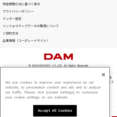
特定商取引法に基づく表示
プライバシーポリシー
クッキー設定
インフォマティブデータの取得について
ご契約方法
企業情報（コーポレートサイト）
© DAIICHIKOSHO CO.,LTD. All Rights Reserved.
このサイトに掲載されている一切の文章・画像・写真・動画・音声等を、手段や形態
を問わず、著作権法の定める範囲を超えて無断で複製、転載、ファイル化などすること
We use cookies to improve your experience on our
を禁じます。
website, to personalize content and ads and to analyze
our traffic. Please click [Cookie Settings] to customize
楽曲及びコンテンツは、機種によりご利用いただけない場合があります。
your cookie settings on our website.
楽曲及びコンテンツの配信日、配信内容が変更になる場合があります。
楽曲によりMYリスト保存ができない場合があります。
Accept All Cookies
JASRAC許諾番号
6602250213Y31015 6602250112Y38026 6602250240Y31015