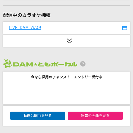
Magic
Mrs. GREEN APPLE
配信中のカラオケ機種
会いたくて 会いたくて
LIVE DAM WAO!
西野カナ
怪獣
サカナクション
2026年8月度
ray
今なら採用のチャンス！ エントリー受付中
BUMP OF CHICKEN
DAN DAN 心魅かれてく
FIELD OF VIEW(the FIELD OF VIEW)
DAM★ともボーカルエントリーランキング
[生音]スパークル (movie ver.)
動画公開曲を見る
録音公開曲を見る
RADWIMPS