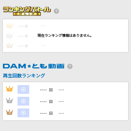
[生音]サクラ咲ケ
嵐(アラシ)
----
----
1
Forever for you
点
倉木麻衣
----
----
2
点
----
----
3
点
わたがし
back number
[プロオケ]グッドラック
再生回数ランキング
BUMP OF CHICKEN
----
1
----
回
もっと見る
----
2
----
回
DAMの新曲・ランキングなど
----
3
----
回
カラオケ最新情報をチェック！