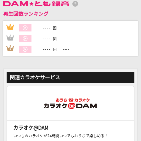
再生回数ランキング
DAMに会員登録・ログインして
カラオケをもっと楽しもう！
----
1
----
回
----
2
----
回
----
3
----
回
自宅でカラオケ歌い放題！
家族や友達と一緒に！練習にも！
関連カラオケサービス
カラオケ@DAM
いつものカラオケが24時間いつでもおうちで楽しめる！