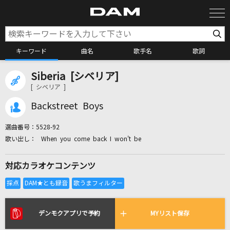
キーワード
曲名
歌手名
歌詞
Siberia [シベリア]
カラオケ検索
[ シベリア ]
Backstreet Boys
カラオケ店舗検索
選曲番号：
5528-92
When you come back I won't be
カラオケリクエスト
対応カラオケコンテンツ
全国りれき
リアルタイムで歌われている曲の一覧
デンモクアプリで予約
MYリスト保存