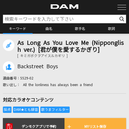
キーワード
曲名
歌手名
歌詞
As Long As You Love Me (Nipponglis
カラオケ検索
h ver.) [君が僕を愛するかぎり]
[ キミガボクヲアイスルカギリ ]
カラオケ店舗検索
Backstreet Boys
選曲番号：
5529-02
カラオケリクエスト
All the lonliness has always been a friend
対応カラオケコンテンツ
全国りれき
リアルタイムで歌われている曲の一覧
デンモクアプリで予約
MYリスト保存