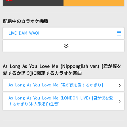
ようこそジャパリパークへ
どうぶつビスケッツ×PPP
配信中のカラオケ機種
炎の転校生
関俊彦
LIVE DAM WAO!
[生音]もう恋なんてしない
槇原敬之(Makihara)
As Long As You Love Me (Nipponglish ver.) [君が僕を
[生音]もう恋なんてしない
愛するかぎり]に関連するカラオケ楽曲
槇原敬之(Makihara)
As Long As You Love Me [君が僕を愛するかぎり]
きゃわぽっぴんどぅー
iLiFE!
As Long As You Love Me (LONDON LIVE) [君が僕を愛
するかぎり(本人歌唱)](生音)
トリセツ
西野カナ