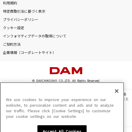
利用規約
特定商取引法に基づく表示
プライバシーポリシー
クッキー設定
インフォマティブデータの取得について
ご契約方法
企業情報（コーポレートサイト）
© DAIICHIKOSHO CO.,LTD. All Rights Reserved.
このサイトに掲載されている一切の文章・画像・写真・動画・音声等を、手段や形態
を問わず、著作権法の定める範囲を超えて無断で複製、転載、ファイル化などすること
We use cookies to improve your experience on our
を禁じます。
website, to personalize content and ads and to analyze
our traffic. Please click [Cookie Settings] to customize
楽曲及びコンテンツは、機種によりご利用いただけない場合があります。
your cookie settings on our website.
楽曲及びコンテンツの配信日、配信内容が変更になる場合があります。
楽曲によりMYリスト保存ができない場合があります。
Accept All Cookies