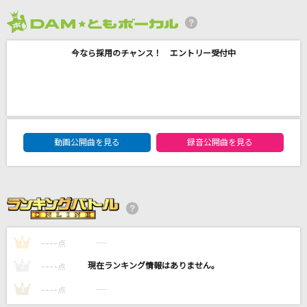
ワタリドリ
[Alexandros]
2026年8月度
今なら採用のチャンス！ エントリー受付中
ここにはないもの
乃木坂46
[生音]ブルーバード
DAM★ともボーカルエントリーランキング
いきものがかり
動画公開曲を見る
録音公開曲を見る
[生音]ROCKET DIVE
hide with Spread Beaver
もっと見る
----
----
1
点
DAMの新曲・ランキングなど
----
----
2
点
カラオケ最新情報をチェック！
----
----
3
点