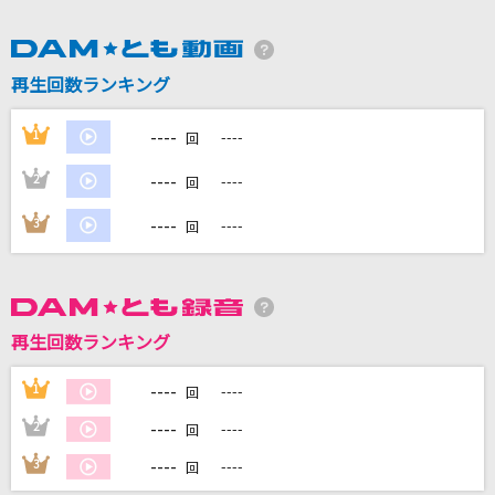
DAMに会員登録・ログインして
カラオケをもっと楽しもう！
再生回数ランキング
----
1
----
回
----
2
----
回
自宅でカラオケ歌い放題！
家族や友達と一緒に！練習にも！
----
3
----
回
再生回数ランキング
----
1
----
回
----
2
----
回
----
3
----
回