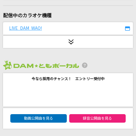
明日へ(Live Ver.)
Misia
配信中のカラオケ機種
[生音]Love so sweet
LIVE DAM WAO!
嵐(アラシ)
田園
玉置浩二
2026年8月度
一生に一度愛してるよ
今なら採用のチャンス！ エントリー受付中
クリープハイプ
[オリカラ]虹
福山雅治
DAM★ともボーカルエントリーランキング
欲望に満ちた青年団
動画公開曲を見る
録音公開曲を見る
ONE OK ROCK