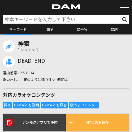
キーワード
曲名
歌手名
歌詞
神猿
カラオケ検索
[ シンエン ]
DEAD END
カラオケ店舗検索
選曲番号：
5531-34
花のように降り注ぐ 無知は
カラオケリクエスト
対応カラオケコンテンツ
全国りれき
リアルタイムで歌われている曲の一覧
デンモクアプリで予約
MYリスト保存