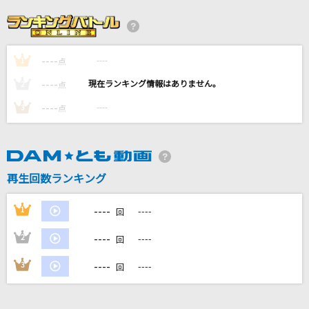
ほんまやで☆なんでやねん☆しらんけど
モナキ
----
----
1
袖のキルト
点
ずっと真夜中でいいのに。
----
----
2
点
----
----
3
点
雨とカプチーノ
ヨルシカ
[生音]#情とは
再生回数ランキング
This is LAST
----
1
----
回
もっと見る
----
2
----
回
DAMの新曲・ランキングなど
----
3
----
回
カラオケ最新情報をチェック！