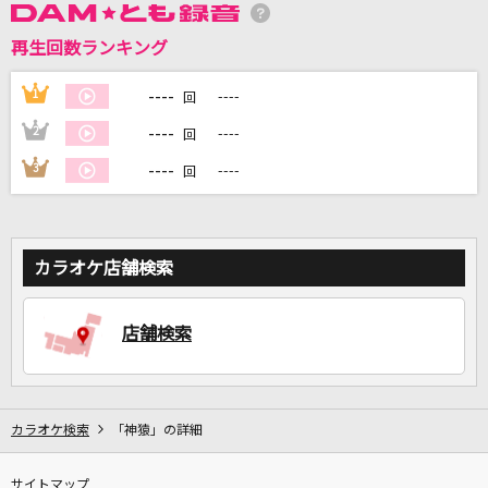
再生回数ランキング
DAMに会員登録・ログインして
カラオケをもっと楽しもう！
----
1
----
回
----
2
----
回
----
3
----
回
自宅でカラオケ歌い放題！
家族や友達と一緒に！練習にも！
カラオケ店舗検索
店舗検索
カラオケ検索
「神猿」の詳細
サイトマップ