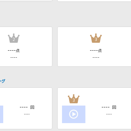
2
3
----
----
点
点
----
----
ング
3
----
----
回
回
----
----