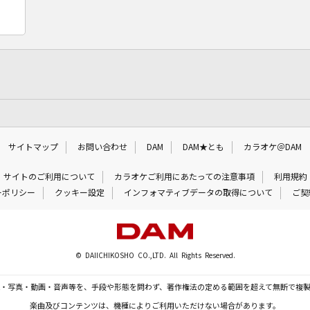
サイトマップ
お問い合わせ
DAM
DAM★とも
カラオケ＠DAM
サイトのご利用について
カラオケご利用にあたっての注意事項
利用規約
ーポリシー
クッキー設定
インフォマティブデータの取得について
ご契
© DAIICHIKOSHO CO.,LTD. All Rights Reserved.
・写真・動画・音声等を、手段や形態を問わず、著作権法の定める範囲を超えて無断で複
楽曲及びコンテンツは、機種によりご利用いただけない場合があります。