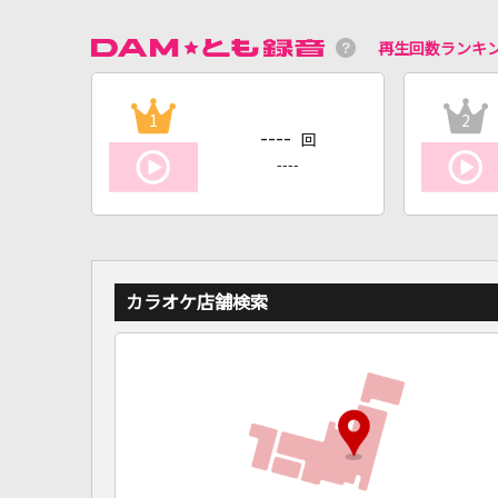
再生回数ランキ
1
2
----
回
----
カラオケ店舗検索