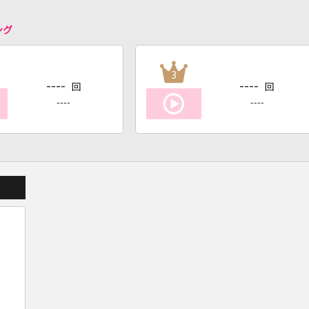
ング
3
----
----
回
回
----
----