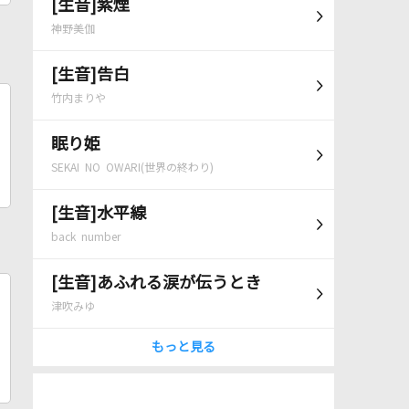
[生音]紫煙
神野美伽
[生音]告白
竹内まりや
眠り姫
SEKAI NO OWARI(世界の終わり)
[生音]水平線
back number
[生音]あふれる涙が伝うとき
津吹みゆ
もっと見る