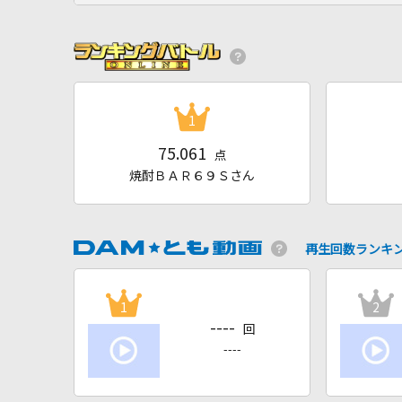
1
75.061
点
焼酎ＢＡＲ６９Ｓさん
再生回数ランキ
1
2
----
回
----