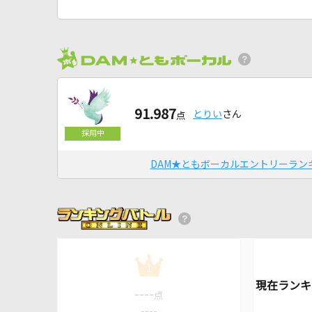
91.987
とりい
さん
点
DAM★ともボーカルエントリーラン
1
----
点
----