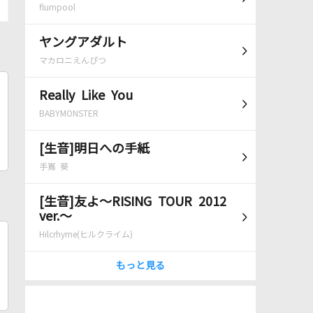
flumpool
ヤングアダルト
マカロニえんぴつ
Really Like You
BABYMONSTER
[生音]明日への手紙
手嶌 葵
[生音]友よ～RISING TOUR 2012
ver.～
Hilcrhyme(ヒルクライム)
もっと見る