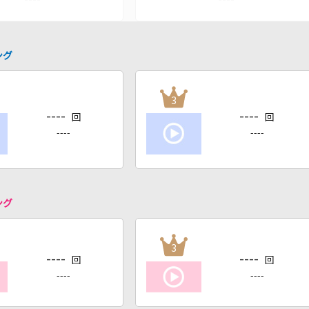
ング
3
----
----
回
回
----
----
ング
3
----
----
回
回
----
----