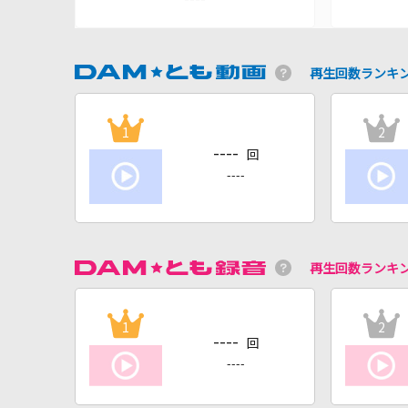
再生回数ランキ
1
2
----
回
----
再生回数ランキ
1
2
----
回
----