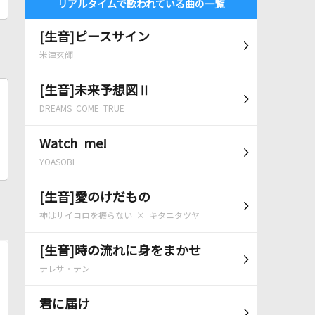
リアルタイムで歌われている曲の一覧
[生音]ピースサイン
米津玄師
[生音]未来予想図Ⅱ
DREAMS COME TRUE
Watch me!
YOASOBI
[生音]愛のけだもの
神はサイコロを振らない × キタニタツヤ
[生音]時の流れに身をまかせ
テレサ・テン
君に届け