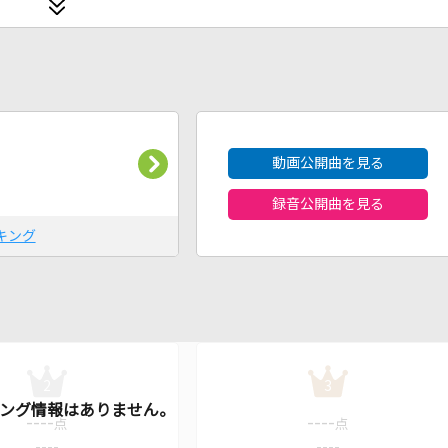
2026年8月度
動画公開曲を見る
録音公開曲を見る
キング
2
3
----
----
点
点
----
----