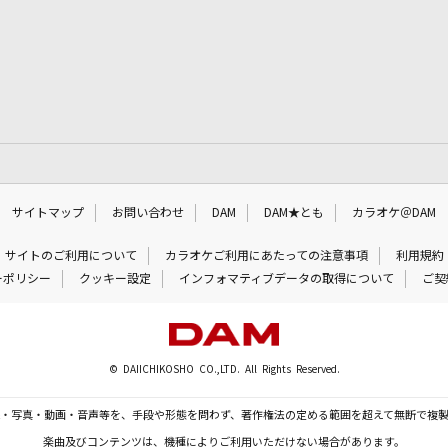
サイトマップ
お問い合わせ
DAM
DAM★とも
カラオケ＠DAM
サイトのご利用について
カラオケご利用にあたっての注意事項
利用規約
ーポリシー
クッキー設定
インフォマティブデータの取得について
ご契
© DAIICHIKOSHO CO.,LTD. All Rights Reserved.
・写真・動画・音声等を、手段や形態を問わず、著作権法の定める範囲を超えて無断で複
楽曲及びコンテンツは、機種によりご利用いただけない場合があります。