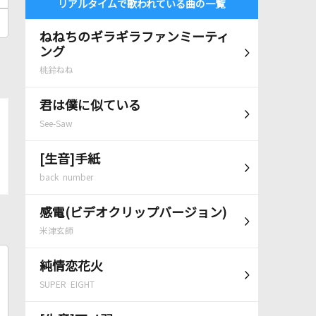
リアルタイムで歌われている曲の一覧
ねねちのギラギラファンミーティ
ング
桃鈴ねね
君は僕に似ている
See-Saw
[生音]手紙
back number
感電(ビデオクリップバージョン)
米津玄師
純情恋花火
SUPER EIGHT