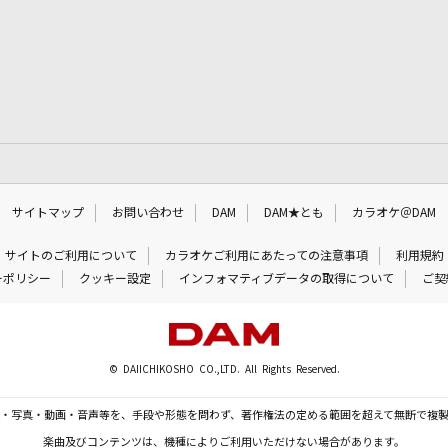
サイトマップ
お問い合わせ
DAM
DAM★とも
カラオケ＠DAM
サイトのご利用について
カラオケご利用にあたっての注意事項
利用規約
ーポリシー
クッキー設定
インフォマティブデータの取得について
ご契
© DAIICHIKOSHO CO.,LTD. All Rights Reserved.
・写真・動画・音声等を、手段や形態を問わず、著作権法の定める範囲を超えて無断で複
楽曲及びコンテンツは、機種によりご利用いただけない場合があります。