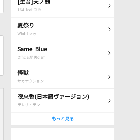
[生音]天ノ弱
164 feat.GUMI
夏祭り
Whiteberry
Same Blue
Official髭男dism
怪獣
サカナクション
夜來香(日本語ヴァージョン)
テレサ・テン
もっと見る