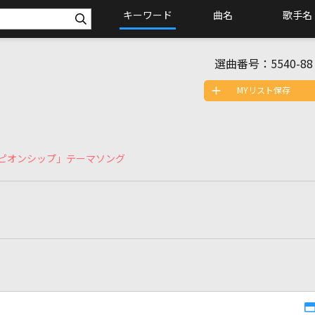
キーワード
曲名
歌手名
選曲番号：
5540-88
MYリスト保存
ンピオンシップ」テーマソング