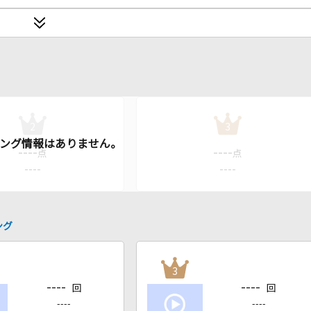
2
3
----
----
点
点
----
----
ング
3
----
----
回
回
----
----