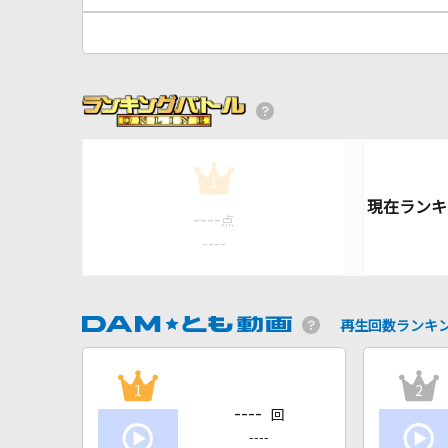
1
----
点
----
再生回数ランキ
1
2
----
回
----