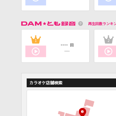
再生回数ランキ
1
2
----
回
----
カラオケ店舗検索