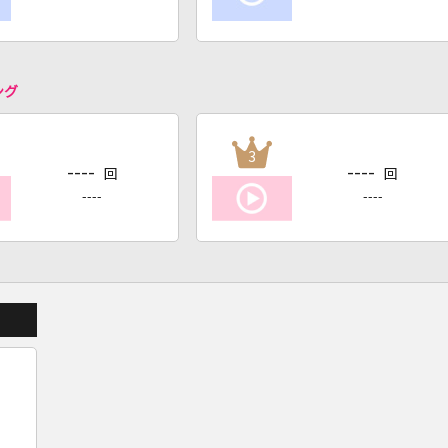
ング
3
----
----
回
回
----
----