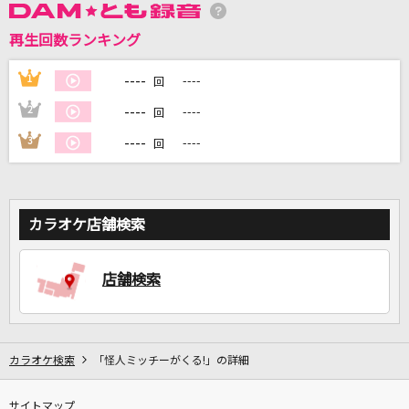
再生回数ランキング
DAMに会員登録・ログインして
カラオケをもっと楽しもう！
----
1
----
回
----
2
----
回
----
3
----
回
自宅でカラオケ歌い放題！
家族や友達と一緒に！練習にも！
カラオケ店舗検索
店舗検索
カラオケ検索
「怪人ミッチーがくる!」の詳細
サイトマップ