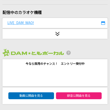
[生音]幸せ
back number
配信中のカラオケ機種
テルーの唄
LIVE DAM WAO!
手嶌 葵
ハナミズキ
一青 窈
2026年8月度
愛のバクダン
今なら採用のチャンス！ エントリー受付中
B'z
[生音]星に願いを
flumpool
DAM★ともボーカルエントリーランキング
オドループ
動画公開曲を見る
録音公開曲を見る
フレデリック