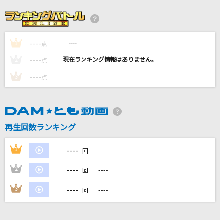
タッチ
岩崎良美
----
----
1
[生音]TRUE LOVE
点
藤井フミヤ(藤井郁弥)
----
----
2
点
----
----
3
点
[生音]赤い糸(ビデオクリップバージョン)
コブクロ
[生音]オレンジ
再生回数ランキング
SPYAIR
----
1
----
回
もっと見る
----
2
----
回
DAMの新曲・ランキングなど
----
3
----
回
カラオケ最新情報をチェック！