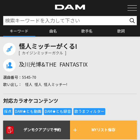
キーワード
曲名
歌手名
歌詞
怪人ミッチーがくる!
カラオケ検索
[ カイジンミッチーガクル ]
及川光博&THE FANTASTIX
カラオケ店舗検索
選曲番号：
5545-70
怪人 怪人 怪人ミッチー!
カラオケリクエスト
対応カラオケコンテンツ
全国りれき
リアルタイムで歌われている曲の一覧
デンモクアプリで予約
MYリスト保存