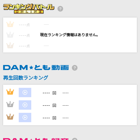
Brand New
Mrs. GREEN APPLE
----
----
1
点
キューティーハニー
----
----
2
点
倖田來未
----
----
3
点
草原の奇跡
AKB48
風と町
再生回数ランキング
Mrs. GREEN APPLE
----
1
----
回
もっと見る
----
2
----
回
DAMの新曲・ランキングなど
----
3
----
回
カラオケ最新情報をチェック！