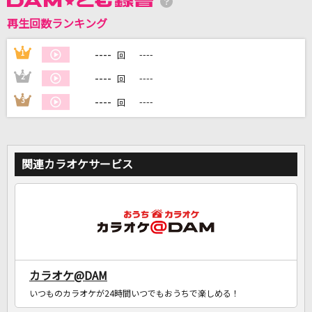
再生回数ランキング
DAMに会員登録・ログインして
カラオケをもっと楽しもう！
----
1
----
回
----
2
----
回
----
3
----
回
自宅でカラオケ歌い放題！
家族や友達と一緒に！練習にも！
関連カラオケサービス
カラオケ@DAM
いつものカラオケが24時間いつでもおうちで楽しめる！