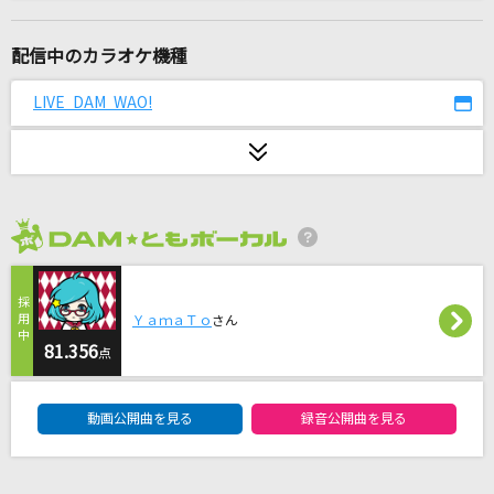
恋
back number
配信中のカラオケ機種
とても素敵な六月でした
LIVE DAM WAO!
Eight feat.初音ミク
Monkey Dance
緑黄色社会
2026年8月度
東京協奏曲
宮本浩次×櫻井和寿 organized by ap bank
ＹａｍａＴｏ
さん
街(Single version)
81.356
点
SOPHIA
DAM★ともボーカルエントリーランキング
動画公開曲を見る
録音公開曲を見る
[生音]LOVE～since 1999～
浜崎あゆみ&つんく