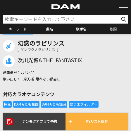
キーワード
曲名
歌手名
歌詞
幻惑のラビリンス
カラオケ検索
[ ゲンワクノラビリンス ]
及川光博&THE FANTASTIX
カラオケ店舗検索
選曲番号：
5545-77
摩天楼 眠れない都会に
カラオケリクエスト
対応カラオケコンテンツ
全国りれき
リアルタイムで歌われている曲の一覧
デンモクアプリで予約
MYリスト保存