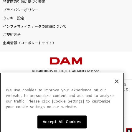
特定商取引法に基づく表示
プライバシーポリシー
クッキー設定
インフォマティブデータの取得について
ご契約方法
企業情報（コーポレートサイト）
© DAIICHIKOSHO CO.,LTD. All Rights Reserved.
このサイトに掲載されている一切の文章・画像・写真・動画・音声等を、手段や形態
を問わず、著作権法の定める範囲を超えて無断で複製、転載、ファイル化などすること
We use cookies to improve your experience on our
を禁じます。
website, to personalize content and ads and to analyze
our traffic. Please click [Cookie Settings] to customize
楽曲及びコンテンツは、機種によりご利用いただけない場合があります。
your cookie settings on our website.
楽曲及びコンテンツの配信日、配信内容が変更になる場合があります。
楽曲によりMYリスト保存ができない場合があります。
Accept All Cookies
JASRAC許諾番号
6602250213Y31015 6602250112Y38026 6602250240Y31015
6602250241Y45122