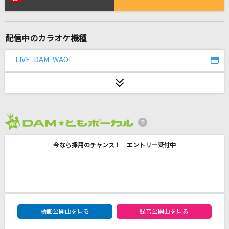
Again
Mr.Children
配信中のカラオケ機種
妄想疾患■ガール
大柴広己(もじゃ) feat.GUMI
LIVE DAM WAO!
After The Thrill Is Gone [アフター・ザ・スリ
ル・イズ・ゴーン]
Eagles
2026年8月度
春雷
米津玄師
今なら採用のチャンス！ エントリー受付中
Overdose
なとり
DAM★ともボーカルエントリーランキング
アイドルパワー
動画公開曲を見る
録音公開曲を見る
M!LK