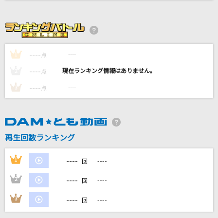
感電(ビデオクリップバージョン)
米津玄師
----
花束
----
1
点
back number
----
----
2
点
----
----
3
点
HOWEVER
GLAY
[生音]晴る
再生回数ランキング
ヨルシカ
----
1
----
回
もっと見る
----
2
----
回
DAMの新曲・ランキングなど
----
3
----
カラオケ最新情報をチェック！
回