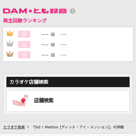
再生回数ランキング
DAMに会員登録・ログインして
カラオケをもっと楽しもう！
----
1
----
回
----
2
----
回
----
3
----
回
自宅でカラオケ歌い放題！
家族や友達と一緒に！練習にも！
カラオケ店舗検索
店舗検索
カラオケ検索
「Did I Mention [ディッド・アイ・メンション]」の詳細