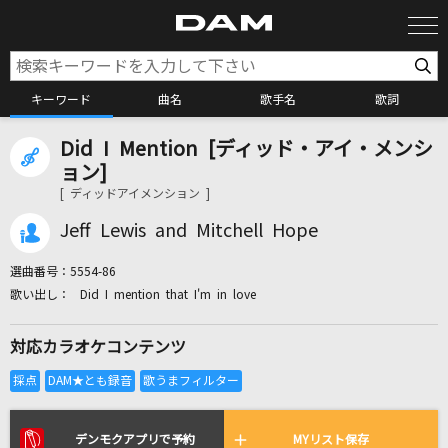
キーワード
曲名
歌手名
歌詞
Did I Mention [ディッド・アイ・メンシ
カラオケ検索
ョン]
[ ディッドアイメンション ]
カラオケ店舗検索
Jeff Lewis and Mitchell Hope
選曲番号：
5554-86
カラオケリクエスト
Did I mention that I'm in love
対応カラオケコンテンツ
全国りれき
リアルタイムで歌われている曲の一覧
デンモクアプリで予約
MYリスト保存