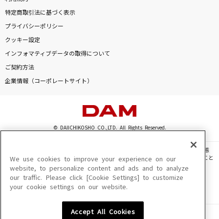
特定商取引法に基づく表示
プライバシーポリシー
クッキー設定
インフォマティブデータの取得について
ご契約方法
企業情報（コーポレートサイト）
© DAIICHIKOSHO CO.,LTD. All Rights Reserved.
このサイトに掲載されている一切の文章・画像・写真・動画・音声等を、手段や形態
を問わず、著作権法の定める範囲を超えて無断で複製、転載、ファイル化などすること
We use cookies to improve your experience on our
を禁じます。
website, to personalize content and ads and to analyze
our traffic. Please click [Cookie Settings] to customize
楽曲及びコンテンツは、機種によりご利用いただけない場合があります。
your cookie settings on our website.
楽曲及びコンテンツの配信日、配信内容が変更になる場合があります。
楽曲によりMYリスト保存ができない場合があります。
Accept All Cookies
JASRAC許諾番号