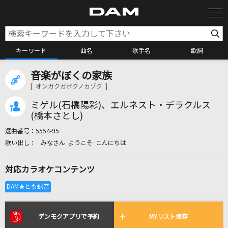
キーワード
曲名
歌手名
歌詞
音楽がぼくの家族
カラオケ検索
[ オンガクガボクノカゾク ]
ミゲル(石橋陽彩)、エルネスト・デラクルス
カラオケ店舗検索
(橋本さとし)
選曲番号：
5554-95
みなさん ようこそ こんにちは
カラオケリクエスト
対応カラオケコンテンツ
全国りれき
リアルタイムで歌われている曲の一覧
デンモクアプリで予約
MYリスト保存