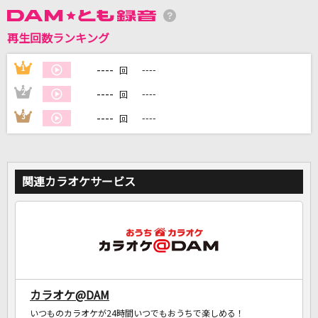
再生回数ランキング
DAMに会員登録・ログインして
カラオケをもっと楽しもう！
----
1
----
回
----
2
----
回
----
3
----
回
自宅でカラオケ歌い放題！
家族や友達と一緒に！練習にも！
関連カラオケサービス
カラオケ@DAM
いつものカラオケが24時間いつでもおうちで楽しめる！