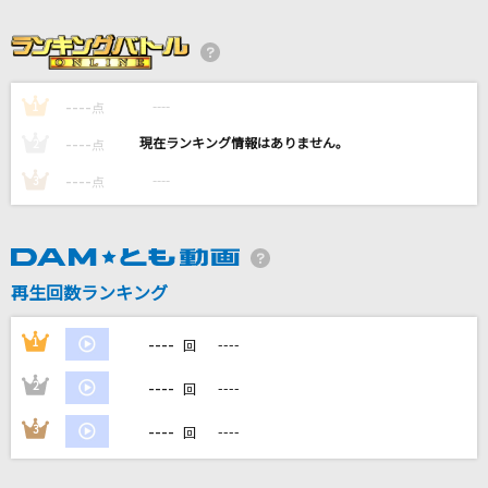
[生音]手紙
back number
[生音]明日晴れるかな
----
----
1
点
桑田佳祐
----
----
2
点
----
君のせい
----
3
点
西野カナ
Soranji
再生回数ランキング
Mrs. GREEN APPLE
もっと見る
----
1
----
回
----
2
----
回
DAMの新曲・ランキングなど
カラオケ最新情報をチェック！
----
3
----
回