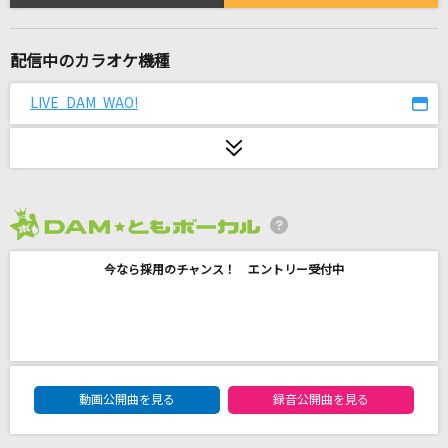
God knows...
涼宮ハルヒ(CV.平野綾)
配信中のカラオケ機種
残酷な天使のテーゼ
LIVE DAM WAO!
高橋洋子
飛ぶ時
Vaundy
[生音]天ノ弱
2026年8月度
164 feat.GUMI
今なら採用のチャンス！ エントリー受付中
イル・テンポ・パッサ～時は過ぎゆく～
風輪
[生音]曖歌(十周年記念 横浜スタジアム伝説)
DAM★ともボーカルエントリーランキング
動画公開曲を見る
録音公開曲を見る
湘南乃風