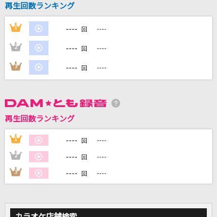
再生回数ランキング
アンノウン・マザーグース
----
1
----
回
wowaka
----
2
----
回
情熱
----
3
----
WEST.
回
エルフ
Ado
再生回数ランキング
Dear
----
1
----
Mrs. GREEN APPLE
回
----
2
----
回
もっと見る
----
3
----
回
DAMの新曲・ランキングなど
カラオケ最新情報をチェック！
カラオケ店舗検索