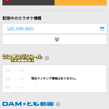
[生音]月のしずく
RUI
配信中のカラオケ機種
[生音]ブルーアンバー
back number
LIVE DAM WAO!
ゴーストルール(Game Version)
DECO*27
SAD SONG
ちゃんみな
----
----
1
点
[生音]負けない心(AAA Buzz Communication T
----
----
2
点
OUR 2011)
----
----
3
点
AAA(トリプル・エー)
ゾンビ
DECO*27