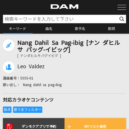
キーワード
曲名
歌手名
歌詞
Nang Dahil Sa Pag-ibig [ナン ダヒル
カラオケ検索
サ パッグ-イビッグ]
[ ナンダヒルサパグイビグ ]
カラオケ店舗検索
Leo Valdez
選曲番号：
5555-01
カラオケリクエスト
Nang dahil sa pag-ibig
対応カラオケコンテンツ
全国りれき
リアルタイムで歌われている曲の一覧
デンモクアプリで予約
MYリスト保存