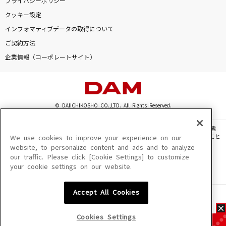
プライバシーポリシー
クッキー設定
インフォマティブデータの取得について
ご契約方法
企業情報（コーポレートサイト）
© DAIICHIKOSHO CO.,LTD. All Rights Reserved.
このサイトに掲載されている一切の文章・画像・写真・動画・音声等を、手段や形態
を問わず、著作権法の定める範囲を超えて無断で複製、転載、ファイル化などすること
We use cookies to improve your experience on our
を禁じます。
website, to personalize content and ads and to analyze
our traffic. Please click [Cookie Settings] to customize
楽曲及びコンテンツは、機種によりご利用いただけない場合があります。
your cookie settings on our website.
楽曲及びコンテンツの配信日、配信内容が変更になる場合があります。
楽曲によりMYリスト保存ができない場合があります。
Accept All Cookies
JASRAC許諾番号
6602250213Y31015 6602250112Y38026 6602250240Y31015
6602250241Y45122
Cookies Settings