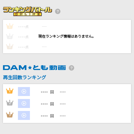
愛心
川崎鷹也
----
----
1
Paradise Lost
点
茅原実里
----
----
2
点
----
----
3
点
[生音]真夏の果実
サザンオールスターズ
想い人
再生回数ランキング
緑黄色社会
----
1
----
回
もっと見る
----
2
----
回
DAMの新曲・ランキングなど
----
3
----
回
カラオケ最新情報をチェック！