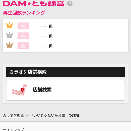
再生回数ランキング
DAMに会員登録・ログインして
カラオケをもっと楽しもう！
----
1
----
回
----
2
----
回
----
3
----
回
自宅でカラオケ歌い放題！
家族や友達と一緒に！練習にも！
カラオケ店舗検索
店舗検索
カラオケ検索
「いいじゃないか音頭」の詳細
サイトマップ