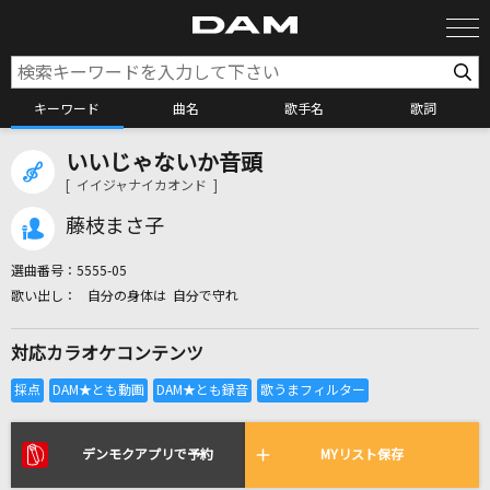
キーワード
曲名
歌手名
歌詞
いいじゃないか音頭
カラオケ検索
[ イイジャナイカオンド ]
藤枝まさ子
カラオケ店舗検索
選曲番号：
5555-05
自分の身体は 自分で守れ
カラオケリクエスト
対応カラオケコンテンツ
全国りれき
リアルタイムで歌われている曲の一覧
デンモクアプリで予約
MYリスト保存