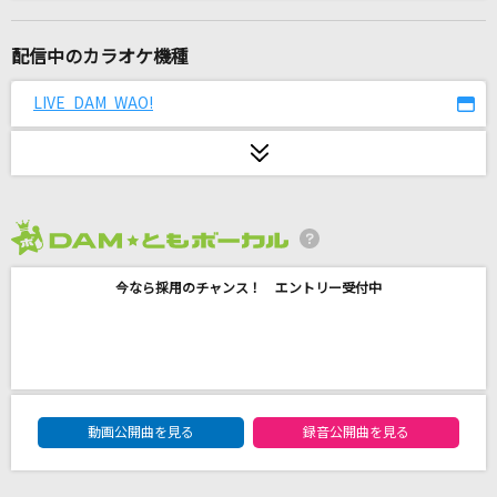
Error
GARNiDELiA
配信中のカラオケ機種
[生音]ただ君に晴れ
LIVE DAM WAO!
ヨルシカ
PRESENT (Japanese ver.)
Mrs. GREEN APPLE
2026年8月度
風
今なら採用のチャンス！ エントリー受付中
山猿
[生音]ないものねだり
KANA-BOON
DAM★ともボーカルエントリーランキング
そっくりさん
動画公開曲を見る
録音公開曲を見る
ファントムシータ