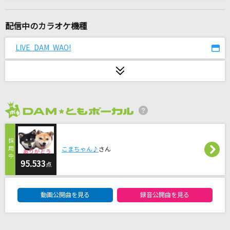
[生音]青と夏
Mrs. GREEN APPLE
配信中のカラオケ機種
ビビデバ
LIVE DAM WAO!
星街すいせい
とまれみよ
米津玄師
2026年8月度
悲しみにさよなら
安全地帯
こまちゃん♪
さん
青のすみか
95.533
点
キタニタツヤ
DAM★ともボーカルエントリーランキング
動画公開曲を見る
録音公開曲を見る
わたし
SixTONES