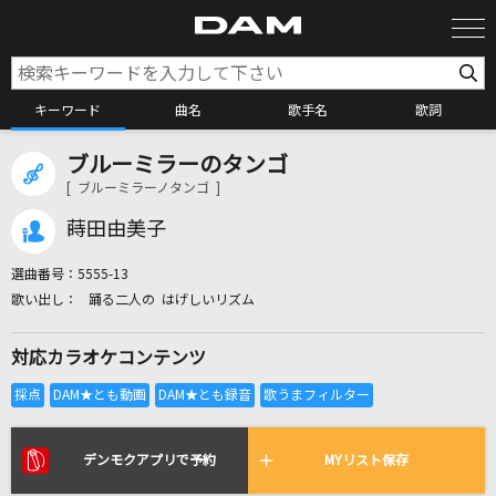
キーワード
曲名
歌手名
歌詞
ブルーミラーのタンゴ
カラオケ検索
[ ブルーミラーノタンゴ ]
蒔田由美子
カラオケ店舗検索
選曲番号：
5555-13
踊る二人の はげしいリズム
カラオケリクエスト
対応カラオケコンテンツ
全国りれき
リアルタイムで歌われている曲の一覧
デンモクアプリで予約
MYリスト保存