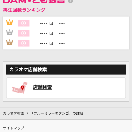
再生回数ランキング
----
1
----
DAMに会員登録・ログインして
回
カラオケをもっと楽しもう！
----
2
----
回
----
3
----
回
自宅でカラオケ歌い放題！
家族や友達と一緒に！練習にも！
カラオケ店舗検索
店舗検索
カラオケ検索
「ブルーミラーのタンゴ」の詳細
サイトマップ