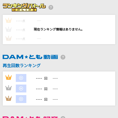
[生音]怪盗
back number
----
----
1
点
Surges
----
----
2
点
Orangestar (feat. IA & 初音ミク)
----
----
3
点
ピースサイン
米津玄師
WOW WAR TONIGHT～時には起こせよムーヴ
再生回数ランキング
メント～
H Jungle With t
----
1
----
回
もっと見る
----
2
----
回
----
3
----
回
DAMの新曲・ランキングなど
カラオケ最新情報をチェック！