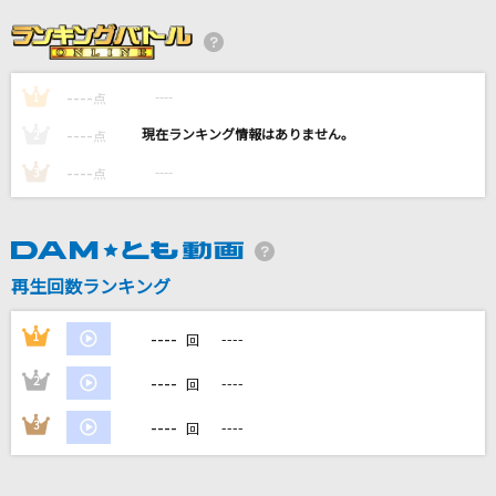
[生音]楓
スピッツ
----
----
1
Amazing Discovery
点
SMAP
----
----
2
点
----
----
3
点
[生音]アジアの純真
PUFFY
光の記憶
再生回数ランキング
Angelo
----
1
----
回
もっと見る
----
2
----
回
DAMの新曲・ランキングなど
----
3
----
回
カラオケ最新情報をチェック！