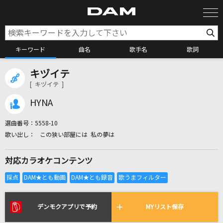
キーワード
曲名
歌手名
歌詞
キヅイテ
カラオケ検索
[ キヅイテ ]
HYNA
カラオケ店舗検索
選曲番号：
5558-10
この狭い部屋には 私の夢は
カラオケリクエスト
対応カラオケコンテンツ
全国りれき
リアルタイムで歌われている曲の一覧
デンモクアプリで予約
MYリスト保存