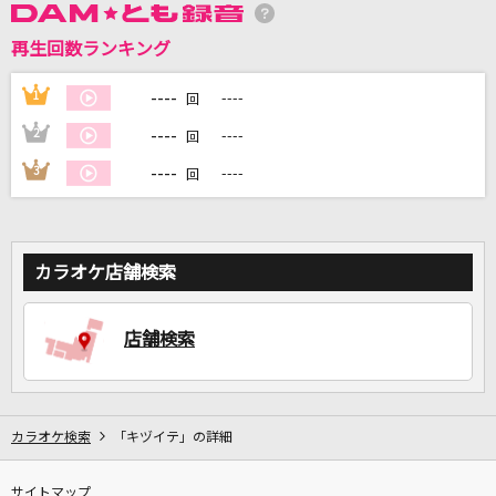
再生回数ランキング
DAMに会員登録・ログインして
カラオケをもっと楽しもう！
----
1
----
回
----
2
----
回
----
3
----
回
自宅でカラオケ歌い放題！
家族や友達と一緒に！練習にも！
カラオケ店舗検索
店舗検索
カラオケ検索
「キヅイテ」の詳細
サイトマップ