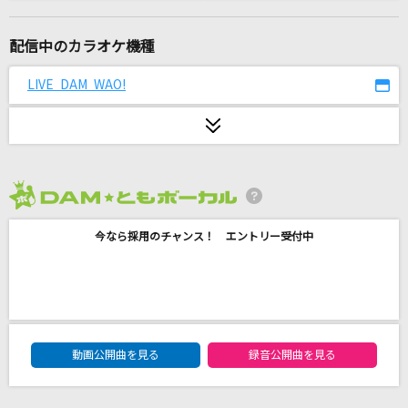
夜の踊り子
サカナクション
配信中のカラオケ機種
[生音]#情とは
LIVE DAM WAO!
This is LAST
[生音]クリスマスキャロルの頃には
稲垣潤一
2026年8月度
残機
今なら採用のチャンス！ エントリー受付中
ずっと真夜中でいいのに。
めんたいコズミック (feat. nicamoq)
Yunomi
DAM★ともボーカルエントリーランキング
[生音]さよならエレジー
動画公開曲を見る
録音公開曲を見る
菅田将暉