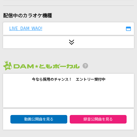
[生音]花ふたたび
キム・ヨンジャ
配信中のカラオケ機種
奏(かなで)
LIVE DAM WAO!
スキマスイッチ
川北猿員
マキシマム ザ ホルモン
2026年8月度
キス・ミー・パティシエ
今なら採用のチャンス！ エントリー受付中
CANDY TUNE
涙のない世界
AAA(トリプル・エー)
DAM★ともボーカルエントリーランキング
[生音]まっぴら御免
動画公開曲を見る
録音公開曲を見る
神野美伽