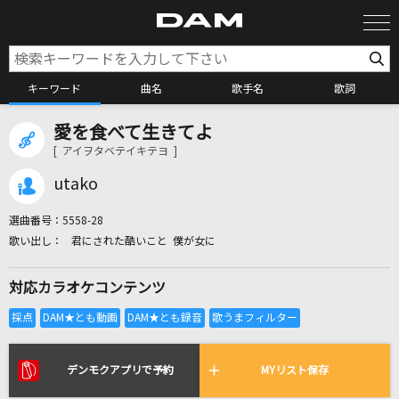
キーワード
曲名
歌手名
歌詞
愛を食べて生きてよ
カラオケ検索
[ アイヲタベテイキテヨ ]
utako
カラオケ店舗検索
選曲番号：
5558-28
君にされた酷いこと 僕が女に
カラオケリクエスト
対応カラオケコンテンツ
全国りれき
リアルタイムで歌われている曲の一覧
デンモクアプリで予約
MYリスト保存