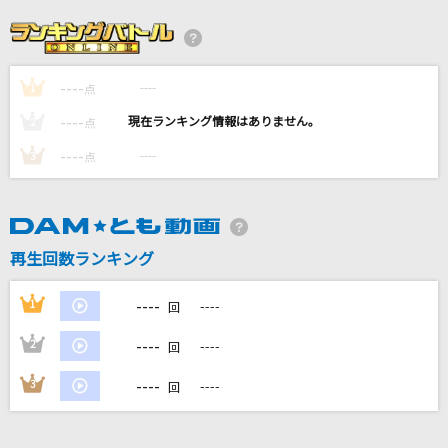
別れても好きな人
ロス・インディオス&シルヴィア
----
----
1
ガンパレード・マーチ～歌え友よ、力のかぎり
点
～
----
----
2
点
山口一憲
----
----
3
点
マオ
まふまふ×かいりきベア
再生回数ランキング
夜明けまで強がらなくてもいい
乃木坂46
----
1
----
回
もっと見る
----
2
----
回
----
3
----
回
DAMの新曲・ランキングなど
カラオケ最新情報をチェック！