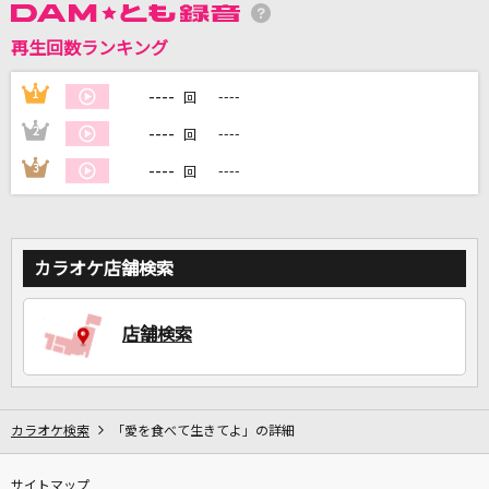
再生回数ランキング
DAMに会員登録・ログインして
----
1
----
回
カラオケをもっと楽しもう！
----
2
----
回
----
3
----
回
自宅でカラオケ歌い放題！
家族や友達と一緒に！練習にも！
カラオケ店舗検索
店舗検索
カラオケ検索
「愛を食べて生きてよ」の詳細
サイトマップ