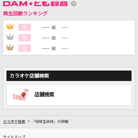
再生回数ランキング
DAMに会員登録・ログインして
カラオケをもっと楽しもう！
----
1
----
回
----
2
----
回
----
3
----
回
自宅でカラオケ歌い放題！
家族や友達と一緒に！練習にも！
カラオケ店舗検索
店舗検索
カラオケ検索
「地球生命体」の詳細
サイトマップ