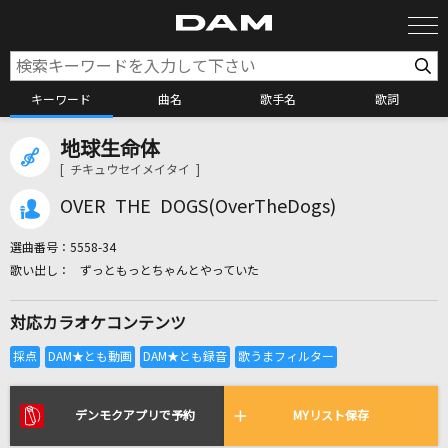
キーワード
曲名
歌手名
歌詞
地球生命体
カラオケ検索
[ チキュウセイメイタイ ]
OVER THE DOGS(OverTheDogs)
カラオケ店舗検索
選曲番号：
5558-34
ずっともっとちゃんとやっていた
カラオケリクエスト
対応カラオケコンテンツ
全国りれき
リアルタイムで歌われている曲の一覧
デンモクアプリで予約
MYリスト保存