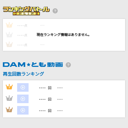
瀬戸の花嫁
小柳ルミ子(rumico)
----
----
1
幸せになりたい
点
あいみょん
----
----
2
点
----
----
3
点
[オリカラ]地上の星
中島みゆき
魔訶不思議アドベンチャー!
再生回数ランキング
高橋洋樹
----
1
----
回
もっと見る
----
2
----
回
DAMの新曲・ランキングなど
----
3
----
回
カラオケ最新情報をチェック！