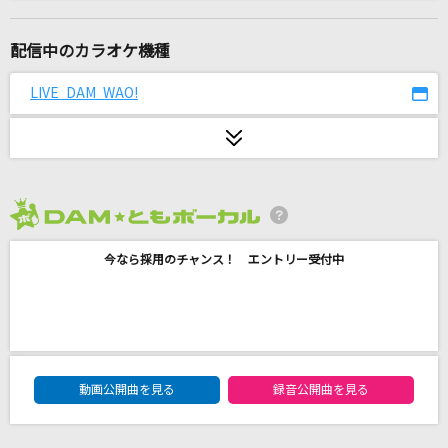
Chase the world
May'n
配信中のカラオケ機種
くりてぃかるぷりちー
LIVE DAM WAO!
iLiFE!
Kiss Plan
M!LK
2026年8月度
亜麻色の髪の乙女
今なら採用のチャンス！ エントリー受付中
島谷ひとみ
忘却の空
SADS
DAM★ともボーカルエントリーランキング
[生音]粉雪
動画公開曲を見る
録音公開曲を見る
レミオロメン