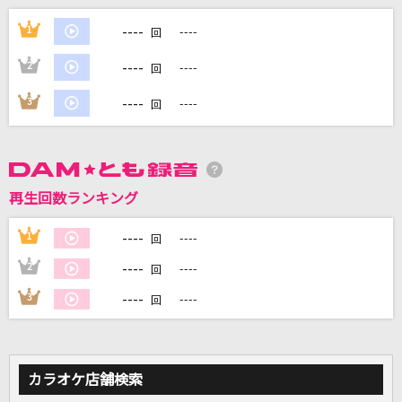
S.O.S
----
1
----
回
TRUE
----
2
----
回
[生音]I LOVE YOU
----
3
----
回
尾崎豊
慟哭
工藤静香
再生回数ランキング
メリッサ
----
1
----
回
ポルノグラフィティ
----
2
----
回
もっと見る
----
3
----
回
DAMの新曲・ランキングなど
カラオケ最新情報をチェック！
カラオケ店舗検索