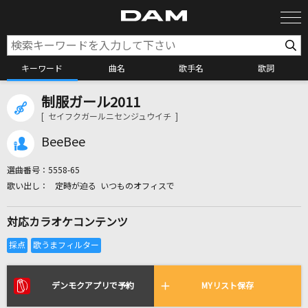
キーワード
曲名
歌手名
歌詞
制服ガール2011
カラオケ検索
[ セイフクガールニセンジュウイチ ]
BeeBee
カラオケ店舗検索
選曲番号：
5558-65
定時が迫る いつものオフィスで
カラオケリクエスト
対応カラオケコンテンツ
全国りれき
リアルタイムで歌われている曲の一覧
デンモクアプリで予約
MYリスト保存