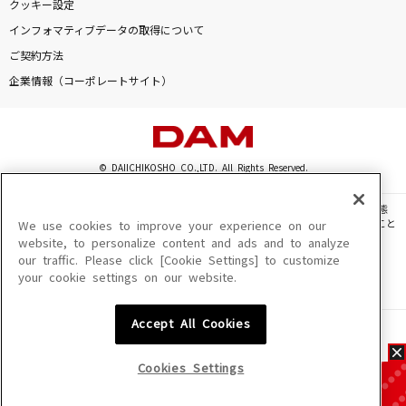
クッキー設定
インフォマティブデータの取得について
ご契約方法
企業情報（コーポレートサイト）
© DAIICHIKOSHO CO.,LTD. All Rights Reserved.
このサイトに掲載されている一切の文章・画像・写真・動画・音声等を、手段や形態
を問わず、著作権法の定める範囲を超えて無断で複製、転載、ファイル化などすること
We use cookies to improve your experience on our
を禁じます。
website, to personalize content and ads and to analyze
our traffic. Please click [Cookie Settings] to customize
楽曲及びコンテンツは、機種によりご利用いただけない場合があります。
your cookie settings on our website.
楽曲及びコンテンツの配信日、配信内容が変更になる場合があります。
楽曲によりMYリスト保存ができない場合があります。
Accept All Cookies
JASRAC許諾番号
6602250213Y31015 6602250112Y38026 6602250240Y31015
6602250241Y45122
Cookies Settings
NexTone許諾番号
ID000002945 ID000002947 ID000002937 ID000002938