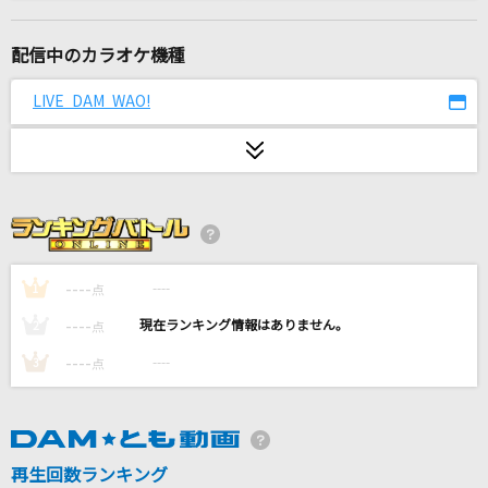
BOW AND ARROW
米津玄師
配信中のカラオケ機種
トリコ
LIVE DAM WAO!
Nissy(西島隆弘)
陽だまり
村下孝蔵
超最強
超ときめき宣伝部(ときめき宣伝部)
----
----
1
点
----
----
2
点
愛とか恋とか
----
----
3
点
Novelbright
[生音]メロディー
玉置浩二
再生回数ランキング