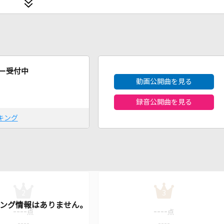
2026年8月度
ー受付中
動画公開曲を見る
録音公開曲を見る
キング
2
3
----
----
点
点
----
----