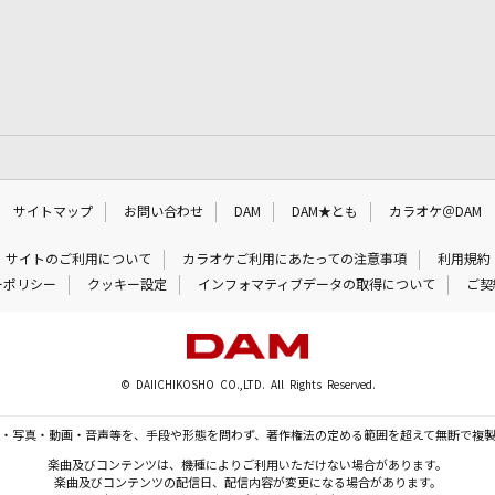
サイトマップ
お問い合わせ
DAM
DAM★とも
カラオケ＠DAM
サイトのご利用について
カラオケご利用にあたっての注意事項
利用規約
ーポリシー
クッキー設定
インフォマティブデータの取得について
ご契
© DAIICHIKOSHO CO.,LTD. All Rights Reserved.
・写真・動画・音声等を、手段や形態を問わず、著作権法の定める範囲を超えて無断で複
楽曲及びコンテンツは、機種によりご利用いただけない場合があります。
楽曲及びコンテンツの配信日、配信内容が変更になる場合があります。