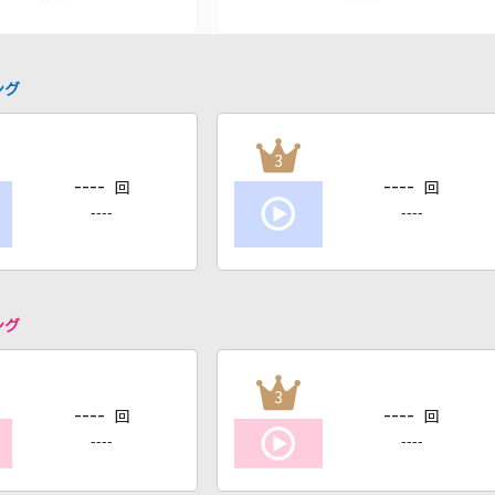
ング
3
----
----
回
回
----
----
ング
3
----
----
回
回
----
----