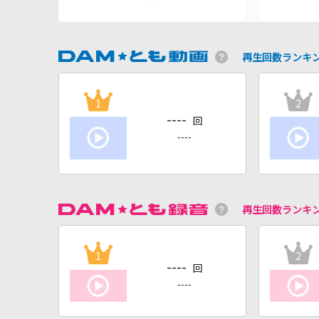
再生回数ランキ
1
2
----
回
----
再生回数ランキ
1
2
----
回
----