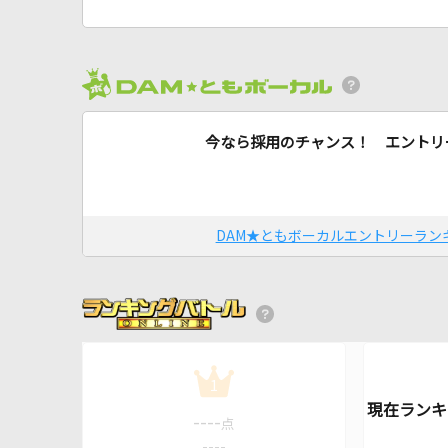
今なら採用のチャンス！ エントリ
DAM★ともボーカルエントリーラン
1
----
点
----