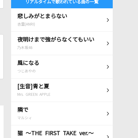
リアルタイムで歌われている曲の一覧
悲しみがとまらない
杏里(ANRI)
夜明けまで強がらなくてもいい
乃木坂46
風になる
つじあやの
[生音]青と夏
Mrs. GREEN APPLE
隣で
マルシィ
猫 ～THE FIRST TAKE ver.～