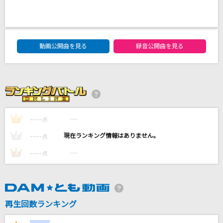
ケセラセラ
Mrs. GREEN APPLE
DAM★ともボーカルエントリーランキング
HER DIAMOND
動画公開曲を見る
録音公開曲を見る
NOISEMAKER
[生音]sign
JUJU
----
----
1
点
立ち上がリーヨ(TVサイズ)
T-Pistonz
----
----
2
点
----
----
3
点
もっと見る
DAMの新曲・ランキングなど
カラオケ最新情報をチェック！
再生回数ランキング