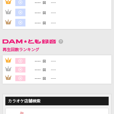
----
1
----
回
----
2
----
回
DAMに会員登録・ログインして
カラオケをもっと楽しもう！
----
3
----
回
自宅でカラオケ歌い放題！
再生回数ランキング
家族や友達と一緒に！練習にも！
----
1
----
回
----
2
----
回
----
3
----
回
カラオケ店舗検索