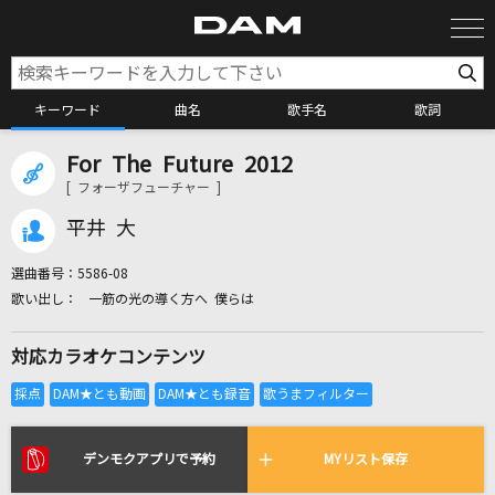
キーワード
曲名
歌手名
歌詞
For The Future 2012
カラオケ検索
[ フォーザフューチャー ]
平井 大
カラオケ店舗検索
選曲番号：
5586-08
一筋の光の導く方へ 僕らは
カラオケリクエスト
対応カラオケコンテンツ
全国りれき
リアルタイムで歌われている曲の一覧
デンモクアプリで予約
MYリスト保存