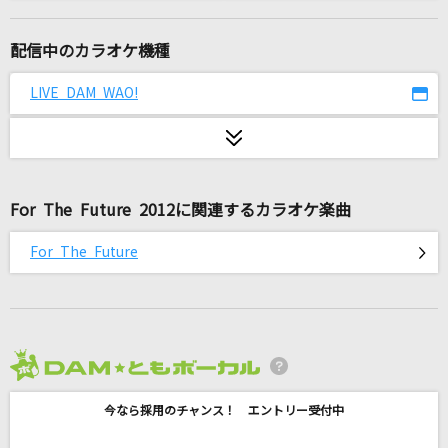
魔訶不思議アドベンチャー!
高橋洋樹
配信中のカラオケ機種
トレモロ
LIVE DAM WAO!
米津玄師
とくべチュ、して
＝LOVE
For The Future 2012に関連するカラオケ楽曲
[生音]ray
For The Future
BUMP OF CHICKEN
劇薬中毒
＝LOVE
2026年8月度
[生音]ひまわりの約束
今なら採用のチャンス！ エントリー受付中
秦 基博