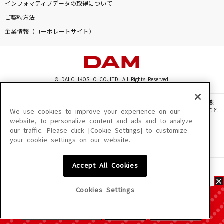
インフォマティブデータの取得について
ご契約方法
企業情報（コーポレートサイト）
© DAIICHIKOSHO CO.,LTD. All Rights Reserved.
このサイトに掲載されている一切の文章・画像・写真・動画・音声等を、手段や形態
を問わず、著作権法の定める範囲を超えて無断で複製、転載、ファイル化などすること
We use cookies to improve your experience on our
を禁じます。
website, to personalize content and ads and to analyze
our traffic. Please click [Cookie Settings] to customize
楽曲及びコンテンツは、機種によりご利用いただけない場合があります。
your cookie settings on our website.
楽曲及びコンテンツの配信日、配信内容が変更になる場合があります。
楽曲によりMYリスト保存ができない場合があります。
Accept All Cookies
JASRAC許諾番号
6602250213Y31015 6602250112Y38026 6602250240Y31015
6602250241Y45122
Cookies Settings
NexTone許諾番号
ID000002945 ID000002947 ID000002937 ID000002938