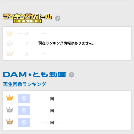
I LOVE...
Official髭男dism
----
セブンティーン
----
1
点
YOASOBI
----
----
2
点
----
----
3
点
[生音]怪盗
back number
song for you
再生回数ランキング
EXILE
----
1
----
回
もっと見る
----
2
----
回
DAMの新曲・ランキングなど
----
3
----
カラオケ最新情報をチェック！
回