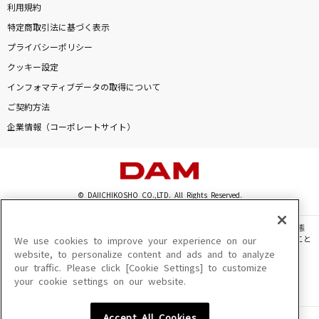
利用規約
特定商取引法に基づく表示
プライバシーポリシー
クッキー設定
インフォマティブデータの取得について
ご契約方法
企業情報（コーポレートサイト）
© DAIICHIKOSHO CO.,LTD. All Rights Reserved.
このサイトに掲載されている一切の文章・画像・写真・動画・音声等を、手段や形態
を問わず、著作権法の定める範囲を超えて無断で複製、転載、ファイル化などすること
We use cookies to improve your experience on our
を禁じます。
website, to personalize content and ads and to analyze
our traffic. Please click [Cookie Settings] to customize
楽曲及びコンテンツは、機種によりご利用いただけない場合があります。
your cookie settings on our website.
楽曲及びコンテンツの配信日、配信内容が変更になる場合があります。
楽曲によりMYリスト保存ができない場合があります。
Accept All Cookies