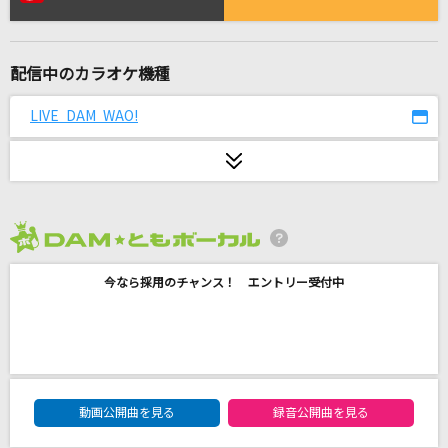
Silent Jealousy
X JAPAN (X)
配信中のカラオケ機種
HOWEVER
GLAY
LIVE DAM WAO!
さよならだけが人生だ
伊東歌詞太郎
Fan Letter
2026年8月度
ME:I
今なら採用のチャンス！ エントリー受付中
Stick To My Mic
ヒプノシスマイク[Fling Posse・麻天狼]
GOKU VIBES feat. Tohji,Elle Teresa,UNEDUCA
DAM★ともボーカルエントリーランキング
TED KID & Futuristic Swaver
動画公開曲を見る
録音公開曲を見る
DJ CHARI & DJ TATSUKI