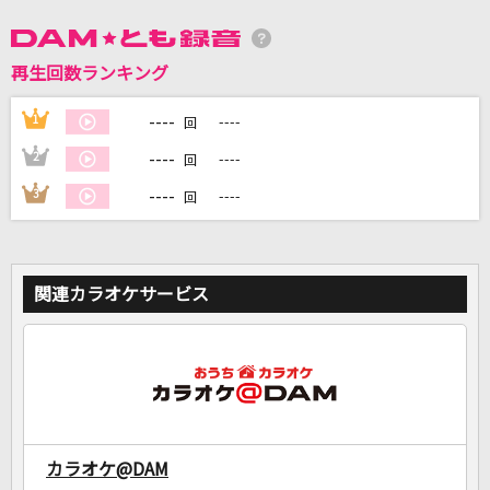
再生回数ランキング
DAMに会員登録・ログインして
カラオケをもっと楽しもう！
----
1
----
回
----
2
----
回
----
3
----
回
自宅でカラオケ歌い放題！
家族や友達と一緒に！練習にも！
関連カラオケサービス
カラオケ@DAM