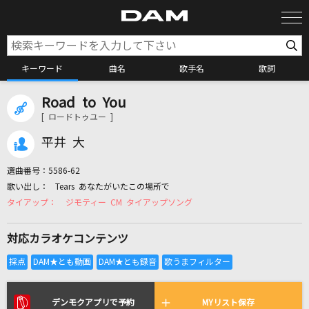
キーワード
曲名
歌手名
歌詞
Road to You
カラオケ検索
[ ロードトゥユー ]
平井 大
カラオケ店舗検索
選曲番号：
5586-62
Tears あなたがいたこの場所で
カラオケリクエスト
ジモティー CM タイアップソング
対応カラオケコンテンツ
全国りれき
リアルタイムで歌われている曲の一覧
デンモクアプリで予約
MYリスト保存