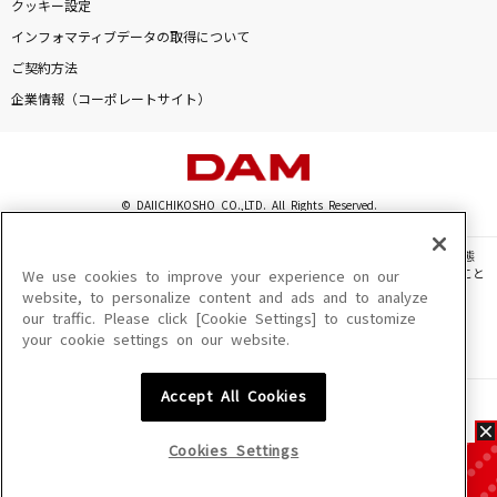
クッキー設定
インフォマティブデータの取得について
ご契約方法
企業情報（コーポレートサイト）
© DAIICHIKOSHO CO.,LTD. All Rights Reserved.
このサイトに掲載されている一切の文章・画像・写真・動画・音声等を、手段や形態
を問わず、著作権法の定める範囲を超えて無断で複製、転載、ファイル化などすること
We use cookies to improve your experience on our
を禁じます。
website, to personalize content and ads and to analyze
our traffic. Please click [Cookie Settings] to customize
楽曲及びコンテンツは、機種によりご利用いただけない場合があります。
your cookie settings on our website.
楽曲及びコンテンツの配信日、配信内容が変更になる場合があります。
楽曲によりMYリスト保存ができない場合があります。
Accept All Cookies
JASRAC許諾番号
6602250213Y31015 6602250112Y38026 6602250240Y31015
6602250241Y45122
Cookies Settings
NexTone許諾番号
ID000002945 ID000002947 ID000002937 ID000002938