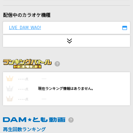
会いたくて
Ado
配信中のカラオケ機種
[良音]LIFE
LIVE DAM WAO!
YUI
金魚花火
大塚 愛
ロード
THE 虎舞竜(THE TRA-BRYU)
----
----
1
点
----
----
2
点
呼び声
----
----
3
点
Vaundy
拝啓、少年よ
Hump Back
再生回数ランキング