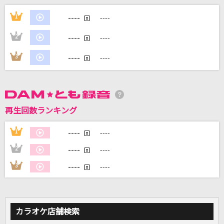
メクルメ
----
1
----
回
初星学園
----
2
----
回
[生音]インフェルノ(アニメ映像 Ver.)
----
3
----
回
Mrs. GREEN APPLE
Dear My Friend
Every Little Thing
再生回数ランキング
恋するフォーチュンクッキー
----
1
----
回
AKB48
----
2
----
回
もっと見る
----
3
----
回
DAMの新曲・ランキングなど
カラオケ最新情報をチェック！
カラオケ店舗検索