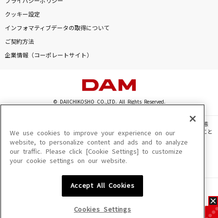
プライバシーポリシー
クッキー設定
インフォマティブデータの取得について
ご契約方法
企業情報（コーポレートサイト）
© DAIICHIKOSHO CO.,LTD. All Rights Reserved.
このサイトに掲載されている一切の文章・画像・写真・動画・音声等を、手段や形態
を問わず、著作権法の定める範囲を超えて無断で複製、転載、ファイル化などすること
We use cookies to improve your experience on our
を禁じます。
website, to personalize content and ads and to analyze
our traffic. Please click [Cookie Settings] to customize
楽曲及びコンテンツは、機種によりご利用いただけない場合があります。
your cookie settings on our website.
楽曲及びコンテンツの配信日、配信内容が変更になる場合があります。
楽曲によりMYリスト保存ができない場合があります。
Accept All Cookies
JASRAC許諾番号
6602250213Y31015 6602250112Y38026 6602250240Y31015
6602250241Y45122
Cookies Settings