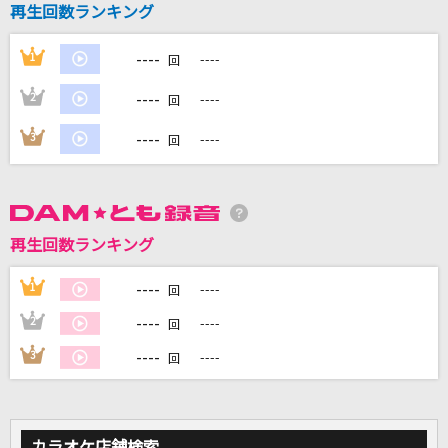
再生回数ランキング
[生音]ピースサイン
米津玄師
----
1
----
回
[生音]Tomorrow never knows
----
2
----
回
Mr.Children
----
3
----
回
ニュー・マイ・ノーマル
Mrs. GREEN APPLE
かつて天才だった俺たちへ
再生回数ランキング
Creepy Nuts
----
1
----
回
もっと見る
----
2
----
回
----
3
----
回
DAMの新曲・ランキングなど
カラオケ最新情報をチェック！
カラオケ店舗検索