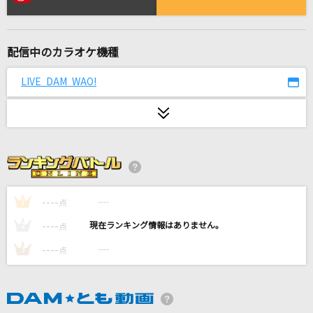
六兆年と一夜物語
kemu feat.IA
配信中のカラオケ機種
Grow Slowly
井口裕香
LIVE DAM WAO!
[生音]花に亡霊
ヨルシカ
SHINE
PRIMROSE
----
----
1
点
月光潤色ガール
----
----
2
点
れるりり feat.初音ミク&GUMI
----
----
3
点
BEYOND THE TIME
TM NETWORK(TMN)