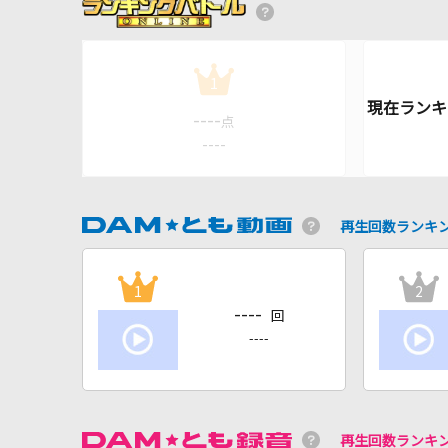
1
----
点
----
再生回数ランキ
1
2
----
回
----
再生回数ランキ