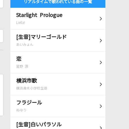
リアルタイムで歌われている曲の一覧
Starlight Prologue
Liella!
[生音]マリーゴールド
あいみょん
恋
星野 源
横浜市歌
横浜青木小学校生徒
フラジール
ぬゆり
[生音]白いパラソル