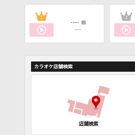
1
2
----
回
----
カラオケ店舗検索
店舗検索