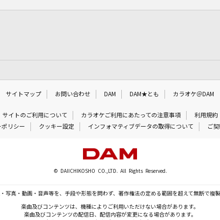
サイトマップ
お問い合わせ
DAM
DAM★とも
カラオケ＠DAM
サイトのご利用について
カラオケご利用にあたっての注意事項
利用規約
ーポリシー
クッキー設定
インフォマティブデータの取得について
ご契
© DAIICHIKOSHO CO.,LTD. All Rights Reserved.
・写真・動画・音声等を、手段や形態を問わず、著作権法の定める範囲を超えて無断で複
楽曲及びコンテンツは、機種によりご利用いただけない場合があります。
楽曲及びコンテンツの配信日、配信内容が変更になる場合があります。