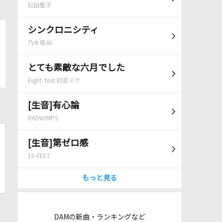
松田聖子
シンクロニシティ
乃木坂46
とても素敵な六月でした
Eight feat.初音ミク
[生音]有心論
RADWIMPS
[生音]第ゼロ感
10-FEET
もっと見る
DAMの新曲・ランキングなど