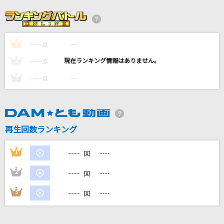
テレパシ
DECO*27
----
----
1
クスシキ
点
Mrs. GREEN APPLE
----
----
2
点
----
----
3
点
[生音]素顔で笑っていたい
DEEN
liveDevil
再生回数ランキング
Da-iCE feat. 木村昴
----
1
----
回
もっと見る
----
2
----
回
DAMの新曲・ランキングなど
----
3
----
回
カラオケ最新情報をチェック！