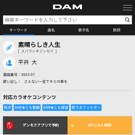
キーワード
曲名
歌手名
歌詞
素晴らしき人生
カラオケ検索
[ スバラシキジンセイ ]
平井 大
カラオケ店舗検索
選曲番号：
5603-07
さえない一言でキミの事を
カラオケリクエスト
対応カラオケコンテンツ
全国りれき
リアルタイムで歌われている曲の一覧
デンモクアプリで予約
MYリスト保存