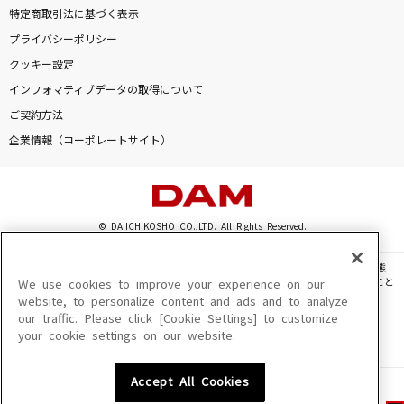
特定商取引法に基づく表示
プライバシーポリシー
クッキー設定
インフォマティブデータの取得について
ご契約方法
企業情報（コーポレートサイト）
© DAIICHIKOSHO CO.,LTD. All Rights Reserved.
このサイトに掲載されている一切の文章・画像・写真・動画・音声等を、手段や形態
を問わず、著作権法の定める範囲を超えて無断で複製、転載、ファイル化などすること
We use cookies to improve your experience on our
を禁じます。
website, to personalize content and ads and to analyze
our traffic. Please click [Cookie Settings] to customize
楽曲及びコンテンツは、機種によりご利用いただけない場合があります。
your cookie settings on our website.
楽曲及びコンテンツの配信日、配信内容が変更になる場合があります。
楽曲によりMYリスト保存ができない場合があります。
Accept All Cookies
JASRAC許諾番号
6602250213Y31015 6602250112Y38026 6602250240Y31015