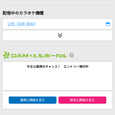
青春アミーゴ
修二と彰
配信中のカラオケ機種
ミラクルペイント(Game Version)
LIVE DAM WAO!
OSTER project feat.初音ミク
おかえり
Tani Yuuki
2026年8月度
broken bone
今なら採用のチャンス！ エントリー受付中
SEKAI NO OWARI(世界の終わり)
ケセラセラ
Mrs. GREEN APPLE
DAM★ともボーカルエントリーランキング
クスシキ
動画公開曲を見る
録音公開曲を見る
Mrs. GREEN APPLE