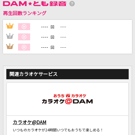
再生回数ランキング
DAMに会員登録・ログインして
カラオケをもっと楽しもう！
----
1
----
回
----
2
----
回
----
3
----
回
自宅でカラオケ歌い放題！
家族や友達と一緒に！練習にも！
関連カラオケサービス
カラオケ@DAM
いつものカラオケが24時間いつでもおうちで楽しめる！