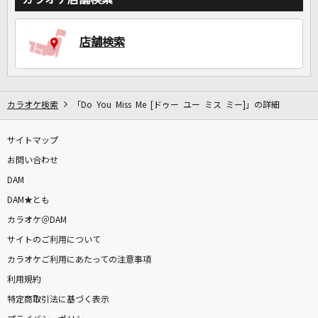
店舗検索
DAMに会員登録・ログインして
カラオケをもっと楽しもう！
カラオケ検索
「Do You Miss Me [ドゥー ユー ミス ミー]」の詳細
自宅でカラオケ歌い放題！
サイトマップ
家族や友達と一緒に！練習にも！
お問い合わせ
DAM
DAM★とも
カラオケ＠DAM
サイトのご利用について
カラオケご利用にあたっての注意事項
利用規約
特定商取引法に基づく表示