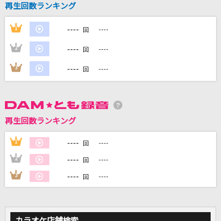
再生回数ランキング
ロミオとシンデレラ
doriko feat.初音ミク
----
1
----
回
----
2
----
回
奏(かなで)
スキマスイッチ
----
3
----
回
罠
THE BACK HORN
再生回数ランキング
何も言えなくて…夏
JAYWALK(J-WALK)
----
1
----
回
----
2
----
回
もっと見る
----
3
----
回
DAMの新曲・ランキングなど
カラオケ最新情報をチェック！
カラオケ店舗検索