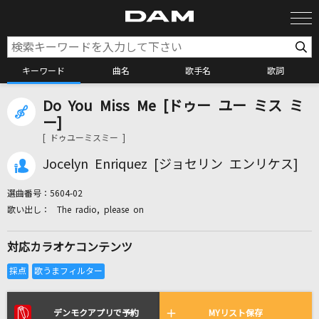
キーワード
曲名
歌手名
歌詞
Do You Miss Me [ドゥー ユー ミス ミ
カラオケ検索
ー]
[ ドゥユーミスミー ]
カラオケ店舗検索
Jocelyn Enriquez [ジョセリン エンリケス]
選曲番号：
5604-02
カラオケリクエスト
The radio, please on
対応カラオケコンテンツ
全国りれき
リアルタイムで歌われている曲の一覧
デンモクアプリで予約
MYリスト保存