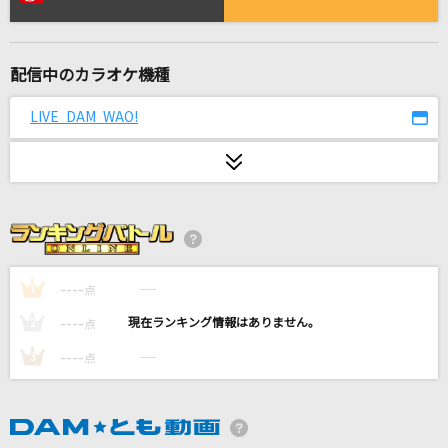
Family Song
星野 源
配信中のカラオケ機種
Answer
幾田りら
LIVE DAM WAO!
プレパレード
逢坂大河(CV:釘宮理恵)・櫛枝実乃梨(CV:堀江由衣)・川嶋亜美(CV:喜多村
英梨)
[生音]SISTER
back number
----
----
1
点
----
----
Celebrate
2
点
SKRYU
----
----
3
点
[生音]愛のメモリー
松崎しげる