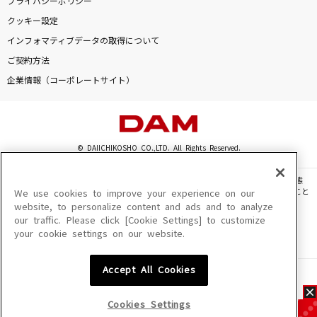
プライバシーポリシー
クッキー設定
インフォマティブデータの取得について
ご契約方法
企業情報（コーポレートサイト）
© DAIICHIKOSHO CO.,LTD. All Rights Reserved.
このサイトに掲載されている一切の文章・画像・写真・動画・音声等を、手段や形態
を問わず、著作権法の定める範囲を超えて無断で複製、転載、ファイル化などすること
We use cookies to improve your experience on our
を禁じます。
website, to personalize content and ads and to analyze
our traffic. Please click [Cookie Settings] to customize
楽曲及びコンテンツは、機種によりご利用いただけない場合があります。
your cookie settings on our website.
楽曲及びコンテンツの配信日、配信内容が変更になる場合があります。
楽曲によりMYリスト保存ができない場合があります。
Accept All Cookies
JASRAC許諾番号
6602250213Y31015 6602250112Y38026 6602250240Y31015
6602250241Y45122
Cookies Settings