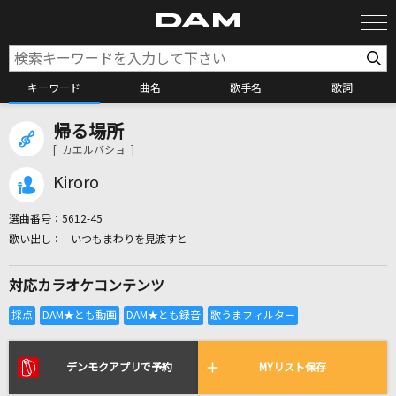
キーワード
曲名
歌手名
歌詞
帰る場所
カラオケ検索
[ カエルバショ ]
Kiroro
カラオケ店舗検索
選曲番号：
5612-45
いつもまわりを見渡すと
カラオケリクエスト
対応カラオケコンテンツ
全国りれき
リアルタイムで歌われている曲の一覧
デンモクアプリで予約
MYリスト保存