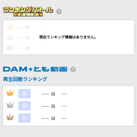
正解
RADWIMPS
----
----
1
[生音]サムライハート(Some Like It Hot!!)
点
SPYAIR
----
----
2
点
----
----
3
点
I Surrender [アイ・サレンダー]
Rainbow
乾杯
再生回数ランキング
長渕剛
----
1
----
回
もっと見る
----
2
----
回
DAMの新曲・ランキングなど
----
3
----
回
カラオケ最新情報をチェック！