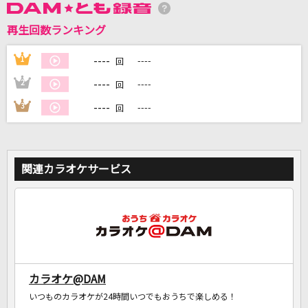
再生回数ランキング
DAMに会員登録・ログインして
カラオケをもっと楽しもう！
----
1
----
回
----
2
----
回
----
3
----
回
自宅でカラオケ歌い放題！
家族や友達と一緒に！練習にも！
関連カラオケサービス
カラオケ@DAM
いつものカラオケが24時間いつでもおうちで楽しめる！