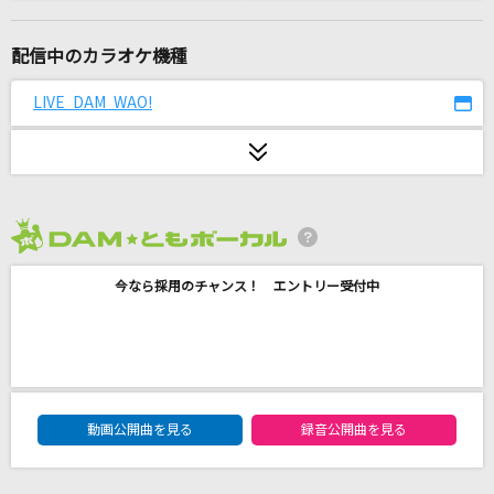
Lemon
米津玄師
配信中のカラオケ機種
月を見ていた(ビデオクリップバージョン)
LIVE DAM WAO!
米津玄師
丸の内サディスティック
椎名林檎
2026年8月度
Again
今なら採用のチャンス！ エントリー受付中
Mr.Children
花
藤井 風
DAM★ともボーカルエントリーランキング
丸の内サディスティック
動画公開曲を見る
録音公開曲を見る
椎名林檎