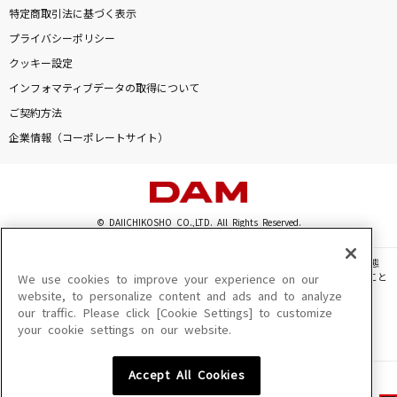
特定商取引法に基づく表示
プライバシーポリシー
クッキー設定
インフォマティブデータの取得について
ご契約方法
企業情報（コーポレートサイト）
© DAIICHIKOSHO CO.,LTD. All Rights Reserved.
このサイトに掲載されている一切の文章・画像・写真・動画・音声等を、手段や形態
を問わず、著作権法の定める範囲を超えて無断で複製、転載、ファイル化などすること
We use cookies to improve your experience on our
を禁じます。
website, to personalize content and ads and to analyze
our traffic. Please click [Cookie Settings] to customize
楽曲及びコンテンツは、機種によりご利用いただけない場合があります。
your cookie settings on our website.
楽曲及びコンテンツの配信日、配信内容が変更になる場合があります。
楽曲によりMYリスト保存ができない場合があります。
Accept All Cookies
JASRAC許諾番号
6602250213Y31015 6602250112Y38026 6602250240Y31015