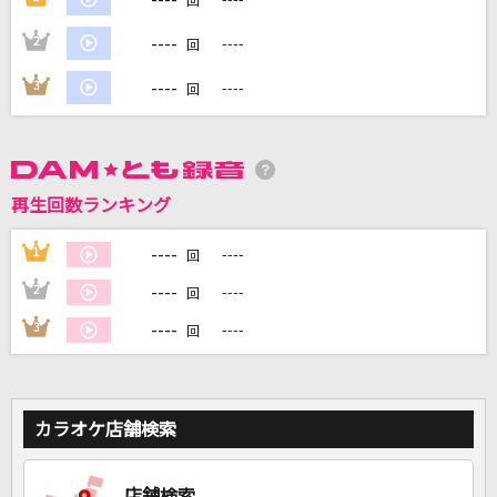
回
----
2
----
回
DAMに会員登録・ログインして
カラオケをもっと楽しもう！
----
3
----
回
再生回数ランキング
自宅でカラオケ歌い放題！
家族や友達と一緒に！練習にも！
----
1
----
回
----
2
----
回
----
3
----
回
カラオケ店舗検索
店舗検索