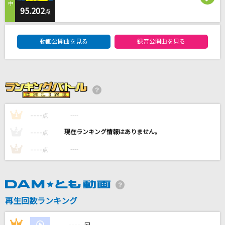
とくべチュ、して
95.202
点
＝LOVE
DAM★ともボーカルエントリーランキング
動画公開曲を見る
録音公開曲を見る
ライラック
Mrs. GREEN APPLE
365日の紙飛行機
AKB48
----
----
1
点
テレパシー
----
----
2
点
M!LK
----
----
3
点
もっと見る
DAMの新曲・ランキングなど
カラオケ最新情報をチェック！
再生回数ランキング
----
1
----