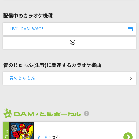
[生音]バランス
This is LAST
配信中のカラオケ機種
好きすぎて滅！
LIVE DAM WAO!
M!LK
時をとめて
Misia
青のじゅもん(生音)に関連するカラオケ楽曲
With-you
青のじゅもん
La'cryma Christi
哀しい予感
岡田有希子
2026年8月度
[プロオケ]シングルベッド
シャ乱Q
よこたく
さん