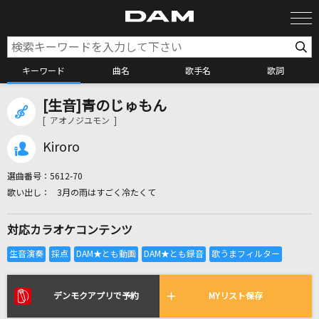
キーワード
曲名
歌手名
歌詞
[生音]青のじゅもん
カラオケ検索
[ アオノジユモン ]
Kiroro
カラオケ店舗検索
選曲番号：
5612-70
3月の雨はすごく冷たくて
カラオケリクエスト
対応カラオケコンテンツ
全国りれき
リアルタイムで歌われている曲の一覧
デンモクアプリで予約
MYリスト保存