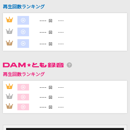
再生回数ランキング
----
1
----
回
DAMに会員登録・ログインして
カラオケをもっと楽しもう！
----
2
----
回
----
3
----
回
自宅でカラオケ歌い放題！
家族や友達と一緒に！練習にも！
再生回数ランキング
----
1
----
回
----
2
----
回
----
3
----
回