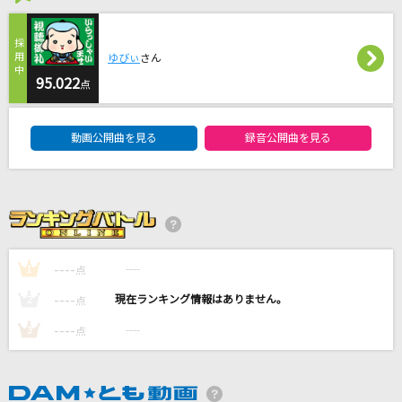
[プロオケ]ごめんね…
高橋真梨子
ゆびぃ
さん
95.022
点
ノンフィクションズ
DAM★ともボーカルエントリーランキング
Da-iCE
動画公開曲を見る
録音公開曲を見る
doll
羊文学
Wasted Nights
ONE OK ROCK
----
----
1
点
----
----
もっと見る
2
点
----
----
3
点
DAMの新曲・ランキングなど
カラオケ最新情報をチェック！