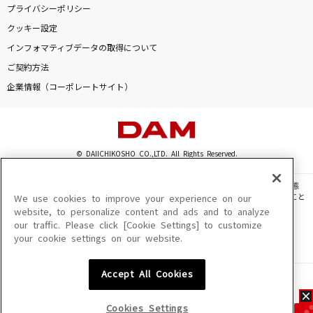
プライバシーポリシー
クッキー設定
インフォマティブデータの取得について
ご契約方法
企業情報（コーポレートサイト）
© DAIICHIKOSHO CO.,LTD. All Rights Reserved.
このサイトに掲載されている一切の文章・画像・写真・動画・音声等を、手段や形態
を問わず、著作権法の定める範囲を超えて無断で複製、転載、ファイル化などすること
We use cookies to improve your experience on our
を禁じます。
website, to personalize content and ads and to analyze
our traffic. Please click [Cookie Settings] to customize
楽曲及びコンテンツは、機種によりご利用いただけない場合があります。
your cookie settings on our website.
楽曲及びコンテンツの配信日、配信内容が変更になる場合があります。
楽曲によりMYリスト保存ができない場合があります。
Accept All Cookies
JASRAC許諾番号
6602250213Y31015 6602250112Y38026 6602250240Y31015
6602250241Y45122
Cookies Settings