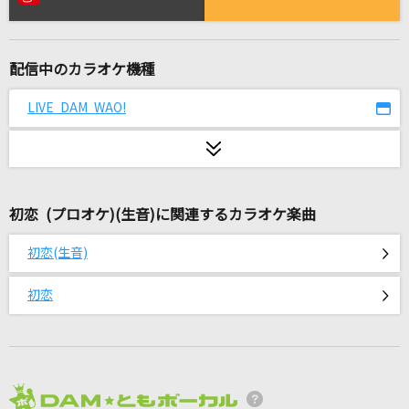
空白の花
≠ME(冨田菜々風)
配信中のカラオケ機種
[生音]ひまわりの約束
秦 基博
LIVE DAM WAO!
ナギイチ
NMB48
初恋 (プロオケ)(生音)に関連するカラオケ楽曲
口移しのチョコレート
AKB48
初恋(生音)
島人ぬ宝
初恋
BEGIN
[生音]夢をかなえてドラえもん(ドラえもんアニ
メバージョン)
mao
2026年8月度