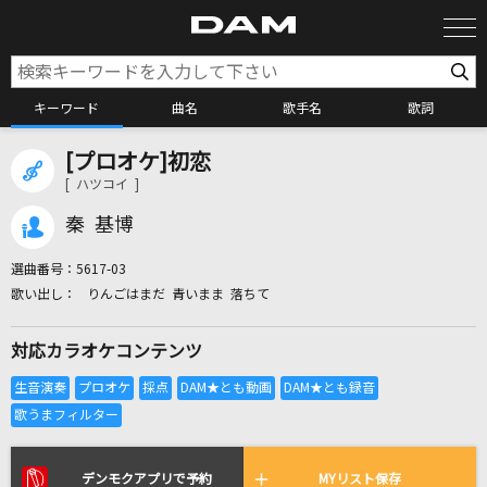
キーワード
曲名
歌手名
歌詞
[プロオケ]初恋
カラオケ検索
[ ハツコイ ]
秦 基博
カラオケ店舗検索
選曲番号：
5617-03
りんごはまだ 青いまま 落ちて
カラオケリクエスト
対応カラオケコンテンツ
全国りれき
リアルタイムで歌われている曲の一覧
デンモクアプリで予約
MYリスト保存