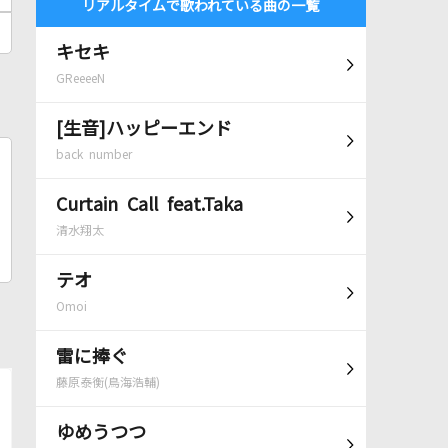
リアルタイムで歌われている曲の一覧
キセキ
GReeeeN
[生音]ハッピーエンド
back number
Curtain Call feat.Taka
清水翔太
テオ
Omoi
雷に捧ぐ
藤原泰衡(鳥海浩輔)
ゆめうつつ