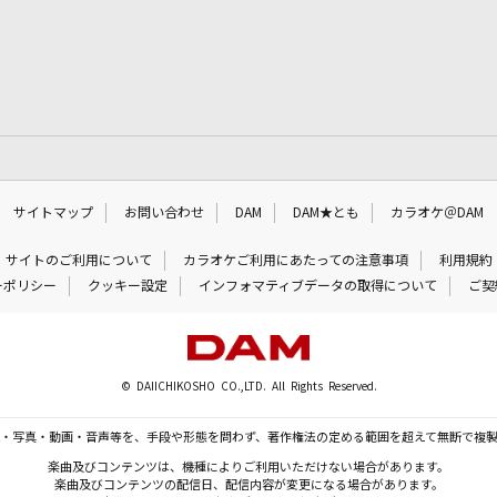
サイトマップ
お問い合わせ
DAM
DAM★とも
カラオケ＠DAM
サイトのご利用について
カラオケご利用にあたっての注意事項
利用規約
ーポリシー
クッキー設定
インフォマティブデータの取得について
ご契
© DAIICHIKOSHO CO.,LTD. All Rights Reserved.
・写真・動画・音声等を、手段や形態を問わず、著作権法の定める範囲を超えて無断で複
楽曲及びコンテンツは、機種によりご利用いただけない場合があります。
楽曲及びコンテンツの配信日、配信内容が変更になる場合があります。