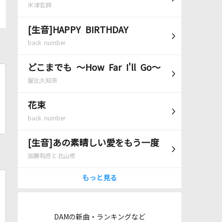
米津玄師
[生音]HAPPY BIRTHDAY
back number
どこまでも ～How Far I'll Go～
屋比久知奈
花束
back number
[生音]あの素晴しい愛をもう一度
加藤和彦と北山修
もっと見る
DAMの新曲・ランキングなど