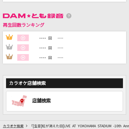
DAMに会員登録・ログインして
カラオケをもっと楽しもう！
再生回数ランキング
----
1
----
回
----
2
----
回
自宅でカラオケ歌い放題！
----
3
----
回
家族や友達と一緒に！練習にも！
カラオケ店舗検索
店舗検索
カラオケ検索
「[生音]虹が消えた日[LIVE AT YOKOHAMA STADIUM -10th Ann