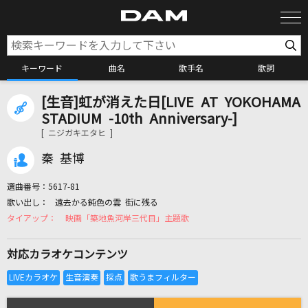
キーワード
曲名
歌手名
歌詞
[生音]虹が消えた日[LIVE AT YOKOHAMA
カラオケ検索
STADIUM -10th Anniversary-]
[ ニジガキエタヒ ]
カラオケ店舗検索
秦 基博
選曲番号：
5617-81
カラオケリクエスト
遠去かる鈍色の雲 街に残る
映画「築地魚河岸三代目」主題歌
全国りれき
対応カラオケコンテンツ
リアルタイムで歌われている曲の一覧