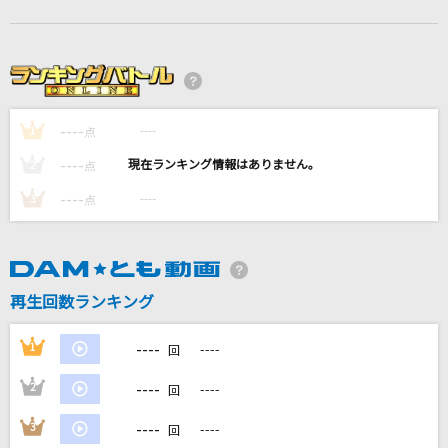
[生音]アイのシナリオ
CHiCO with HoneyWorks
BANG!!
Snow Man
----
----
1
点
----
----
Anthem
2
点
timelesz
----
----
3
点
[オリカラ]色は匂へど 散りぬるを
幽閉サテライト
再生回数ランキング
もっと見る
----
1
----
回
DAMの新曲・ランキングなど
----
2
----
カラオケ最新情報をチェック！
回
----
3
----
回