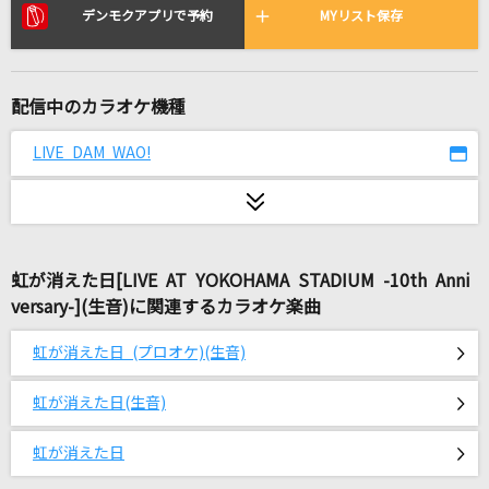
田園
デンモクアプリで予約
MYリスト保存
玉置浩二
[オリカラ]桜坂
配信中のカラオケ機種
福山雅治
LIVE DAM WAO!
花鳥風月
SEKAI NO OWARI(世界の終わり)
さよならエレジー
虹が消えた日[LIVE AT YOKOHAMA STADIUM -10th Anni
石崎ひゅーい
versary-](生音)に関連するカラオケ楽曲
[生音]Mela!
虹が消えた日 (プロオケ)(生音)
緑黄色社会
虹が消えた日(生音)
[生音]HOT LIMIT
T.M.Revolution
虹が消えた日