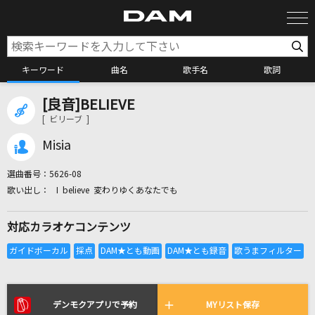
キーワード
曲名
歌手名
歌詞
[良音]BELIEVE
カラオケ検索
[ ビリーブ ]
Misia
カラオケ店舗検索
選曲番号：
5626-08
I believe 変わりゆくあなたでも
カラオケリクエスト
対応カラオケコンテンツ
全国りれき
リアルタイムで歌われている曲の一覧
デンモクアプリで予約
MYリスト保存