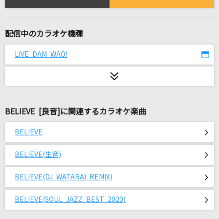
ダーリン
Mrs. GREEN APPLE
配信中のカラオケ機種
啄木鳥
ヨルシカ
LIVE DAM WAO!
世界でいちばん熱い夏
PRINCESS PRINCESS
BELIEVE [良音]に関連するカラオケ楽曲
[オリカラ]色は匂へど 散りぬるを
幽閉サテライト
BELIEVE
Best Friend's Girl
BELIEVE(生音)
三代目 J SOUL BROTHERS from EXILE TRIBE
BELIEVE(DJ WATARAI REMIX)
Vinyl
BELIEVE(SOUL JAZZ BEST 2020)
King Gnu