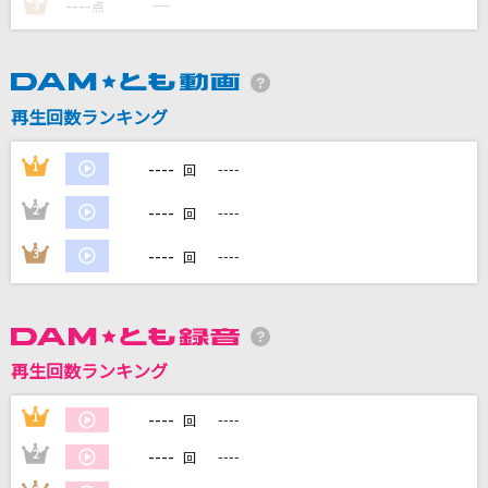
----
----
3
点
DAMに会員登録・ログインして
カラオケをもっと楽しもう！
再生回数ランキング
----
1
----
回
自宅でカラオケ歌い放題！
----
2
----
回
家族や友達と一緒に！練習にも！
----
3
----
回
再生回数ランキング
----
1
----
回
----
2
----
回