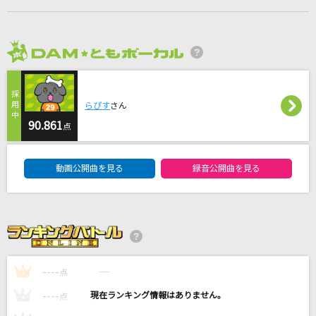
らしさ
Official髭男dism
2026年8月度
Planetes
EGOIST
らぴす
さん
SBY
90.861
点
Snow Man
DAM★ともボーカルエントリーランキング
動画公開曲を見る
録音公開曲を見る
リコリス
THE ORAL CIGARETTES
もっと見る
DAMの新曲・ランキングなど
----
----
1
点
カラオケ最新情報をチェック！
----
----
2
点