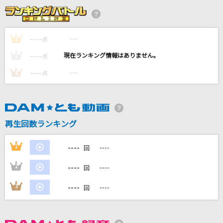
嘆きノ森
彩音
----
----
1
点
----
[生音]Like A Virgin [ライク・ア・ヴァージン]
----
2
点
Madonna
----
----
3
点
アイのうた
ふくい舞(福井舞)
再生回数ランキング
エバ
柊キライ
----
1
----
回
もっと見る
----
2
----
回
----
3
----
回
DAMの新曲・ランキングなど
カラオケ最新情報をチェック！