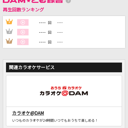
再生回数ランキング
----
1
----
DAMに会員登録・ログインして
回
カラオケをもっと楽しもう！
----
2
----
回
----
3
----
回
自宅でカラオケ歌い放題！
家族や友達と一緒に！練習にも！
関連カラオケサービス
カラオケ@DAM
いつものカラオケが24時間いつでもおうちで楽しめる！