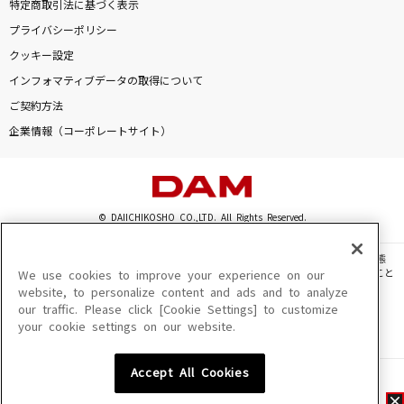
特定商取引法に基づく表示
プライバシーポリシー
クッキー設定
インフォマティブデータの取得について
ご契約方法
企業情報（コーポレートサイト）
© DAIICHIKOSHO CO.,LTD. All Rights Reserved.
このサイトに掲載されている一切の文章・画像・写真・動画・音声等を、手段や形態
を問わず、著作権法の定める範囲を超えて無断で複製、転載、ファイル化などすること
We use cookies to improve your experience on our
を禁じます。
website, to personalize content and ads and to analyze
our traffic. Please click [Cookie Settings] to customize
楽曲及びコンテンツは、機種によりご利用いただけない場合があります。
your cookie settings on our website.
楽曲及びコンテンツの配信日、配信内容が変更になる場合があります。
楽曲によりMYリスト保存ができない場合があります。
Accept All Cookies
JASRAC許諾番号
6602250213Y31015 6602250112Y38026 6602250240Y31015
6602250241Y45122