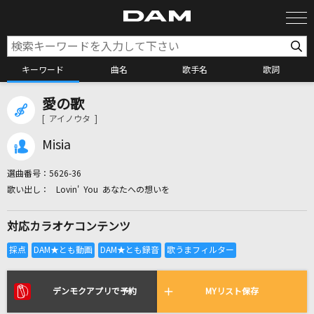
キーワード
曲名
歌手名
歌詞
愛の歌
カラオケ検索
[ アイノウタ ]
Misia
カラオケ店舗検索
選曲番号：
5626-36
Lovin' You あなたへの想いを
カラオケリクエスト
対応カラオケコンテンツ
全国りれき
リアルタイムで歌われている曲の一覧
デンモクアプリで予約
MYリスト保存