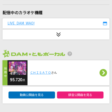
やさしさで溢れるように
JUJU
配信中のカラオケ機種
[生音]ドライフラワー
LIVE DAM WAO!
優里
HEART OF SWORD～夜明け前～(ビデオクリッ
プバージョン)
T.M.Revolution
2026年8月度
わたがし
back number
ＣＨＩＳＡＴＯ
さん
95.720
点
ファンタスティポ
DAM★ともボーカルエントリーランキング
トラジ・ハイジ
動画公開曲を見る
録音公開曲を見る
ちぎれた翼
20th Century