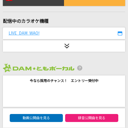
エンゼルシーク
Ado
配信中のカラオケ機種
[生音]オールドファッション
back number
LIVE DAM WAO!
[生音]いとしのエリー
サザンオールスターズ
おやすみ泣き声、さよなら歌姫
2026年8月度
クリープハイプ
今なら採用のチャンス！ エントリー受付中
[生音]さざんかの宿
大川栄策
[生音]青春コンプレックス
DAM★ともボーカルエントリーランキング
動画公開曲を見る
録音公開曲を見る
結束バンド