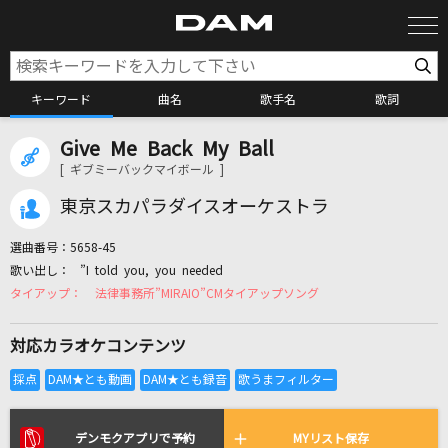
キーワード
曲名
歌手名
歌詞
Give Me Back My Ball
カラオケ検索
[ ギブミーバックマイボール ]
東京スカパラダイスオーケストラ
カラオケ店舗検索
選曲番号：
5658-45
”I told you, you needed
カラオケリクエスト
法律事務所”MIRAIO”CMタイアップソング
対応カラオケコンテンツ
全国りれき
リアルタイムで歌われている曲の一覧
デンモクアプリで予約
MYリスト保存