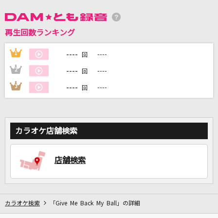
DAMに会員登録・ログインして
再生回数ランキング
カラオケをもっと楽しもう！
----
1
----
回
----
2
----
回
----
3
----
回
自宅でカラオケ歌い放題！
家族や友達と一緒に！練習にも！
カラオケ店舗検索
店舗検索
カラオケ検索
「Give Me Back My Ball」の詳細