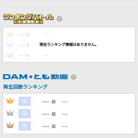
アンドロイドガール
DECO*27
最上級にかわいいの！
----
----
1
点
超ときめき宣伝部(ときめき宣伝部)
----
----
2
点
[生音]IGNITE
----
----
3
点
藍井エイル
[生音]CHE.R.RY
YUI
再生回数ランキング
もっと見る
----
1
----
回
----
2
----
回
DAMの新曲・ランキングなど
カラオケ最新情報をチェック！
----
3
----
回