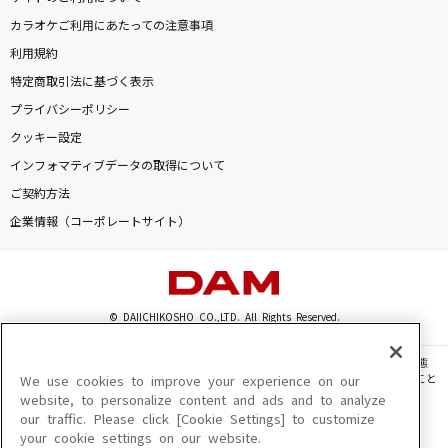
カラオケご利用にあたっての注意事項
利用規約
特定商取引法に基づく表示
プライバシーポリシー
クッキー設定
インフォマティブデータの取得について
ご契約方法
企業情報（コーポレートサイト）
© DAIICHIKOSHO CO.,LTD. All Rights Reserved.
このサイトに掲載されている一切の文章・画像・写真・動画・音声等を、手段や形態
を問わず、著作権法の定める範囲を超えて無断で複製、転載、ファイル化などすること
We use cookies to improve your experience on our
を禁じます。
website, to personalize content and ads and to analyze
our traffic. Please click [Cookie Settings] to customize
楽曲及びコンテンツは、機種によりご利用いただけない場合があります。
your cookie settings on our website.
楽曲及びコンテンツの配信日、配信内容が変更になる場合があります。