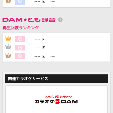
----
3
----
回
DAMに会員登録・ログインして
カラオケをもっと楽しもう！
再生回数ランキング
----
1
----
回
自宅でカラオケ歌い放題！
----
2
----
回
家族や友達と一緒に！練習にも！
----
3
----
回
関連カラオケサービス