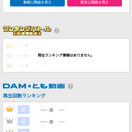
動画公開曲を見る
録音公開曲を見る
蒼いバラ
安全地帯
サボテンの花
TULIP(チューリップ)
----
----
1
点
シェリー
----
----
2
点
尾崎豊
----
----
3
点
愛唄
GReeeeN
もっと見る
再生回数ランキング
----
1
----
DAMの新曲・ランキングなど
回
カラオケ最新情報をチェック！
----
2
----
回