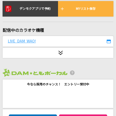
エルダーフラワー
Official髭男dism
デンモクアプリで予約
MYリスト保存
[生音]好きになった人
都はるみ
配信中のカラオケ機種
Blue Jeans(ビデオクリップバージョン)
LIVE DAM WAO!
HANA
Dear
Mrs. GREEN APPLE
2026年8月度
フリィダム ロリィタ
今なら採用のチャンス！ エントリー受付中
ねじ式
[生音]My Revolution
渡辺美里
DAM★ともボーカルエントリーランキング