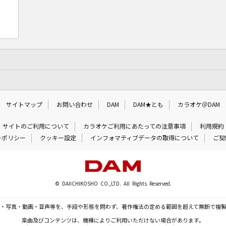
サイトマップ
お問い合わせ
DAM
DAM★とも
カラオケ＠DAM
サイトのご利用について
カラオケご利用にあたっての注意事項
利用規約
ーポリシー
クッキー設定
インフォマティブデータの取得について
ご契
© DAIICHIKOSHO CO.,LTD. All Rights Reserved.
・写真・動画・音声等を、手段や形態を問わず、著作権法の定める範囲を超えて無断で複
楽曲及びコンテンツは、機種によりご利用いただけない場合があります。