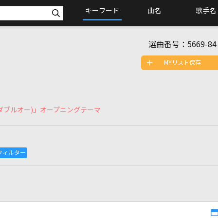
キーワード
曲名
歌手名
選曲番号：
5669-84
MYリスト保存
(ダブルオー)」オープニングテーマ