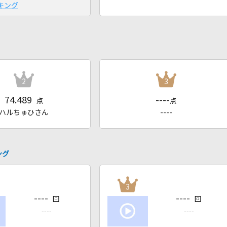
キング
2
3
74.489
----
点
点
ハルちゅひさん
----
ング
3
----
----
回
回
----
----