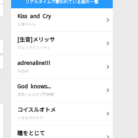
リアルタイムで歌われている曲の一覧
Kiss and Cry
七海うらら
[生音]メリッサ
ポルノグラフィティ
adrenaline!!!
TrySail
God knows...
涼宮ハルヒ(CV.平野綾)
コイスルオトメ
いきものがかり
瞳をとじて