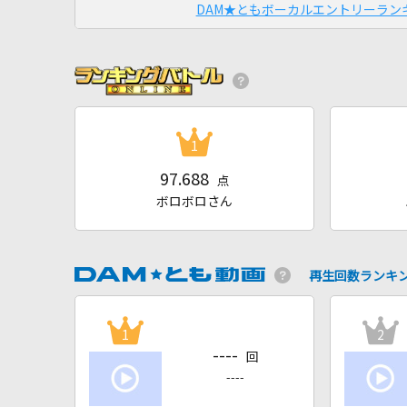
DAM★ともボーカルエントリーラン
1
97.688
点
ボロボロさん
再生回数ランキ
1
2
----
回
----