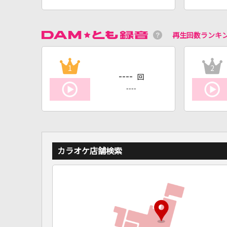
再生回数ランキ
1
2
----
回
----
カラオケ店舗検索