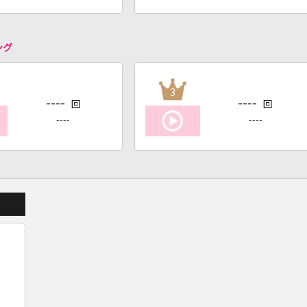
ング
3
----
----
回
回
----
----