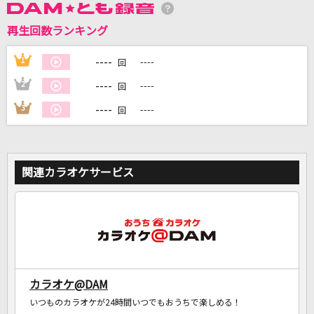
再生回数ランキング
DAMに会員登録・ログインして
カラオケをもっと楽しもう！
----
1
----
回
----
2
----
回
----
3
----
回
自宅でカラオケ歌い放題！
家族や友達と一緒に！練習にも！
関連カラオケサービス
カラオケ@DAM
いつものカラオケが24時間いつでもおうちで楽しめる！