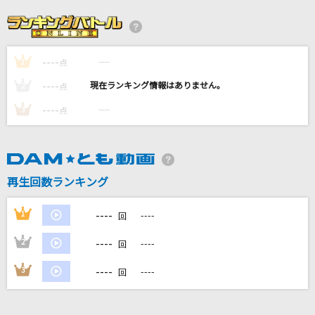
Yankeee
Aooo
----
----
1
because
点
丁
----
----
2
点
----
----
3
点
烏(ビデオクリップバージョン)
米津玄師
[生音]君の知らない物語
再生回数ランキング
supercell
----
1
----
回
もっと見る
----
2
----
回
DAMの新曲・ランキングなど
----
3
----
回
カラオケ最新情報をチェック！