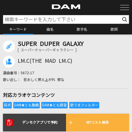
キーワード
曲名
歌手名
歌詞
SUPER DUPER GALAXY
カラオケ検索
[ スーパードゥーパーギャラクシー ]
LM.C(THE MAD LM.C)
カラオケ店舗検索
選曲番号：
5672-17
狂おしく燃え上がれ 邪な
カラオケリクエスト
対応カラオケコンテンツ
全国りれき
リアルタイムで歌われている曲の一覧
デンモクアプリで予約
MYリスト保存