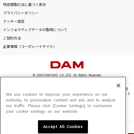
特定商取引法に基づく表示
プライバシーポリシー
クッキー設定
インフォマティブデータの取得について
ご契約方法
企業情報（コーポレートサイト）
© DAIICHIKOSHO CO.,LTD. All Rights Reserved.
このサイトに掲載されている一切の文章・画像・写真・動画・音声等を、手段や形態
を問わず、著作権法の定める範囲を超えて無断で複製、転載、ファイル化などすること
We use cookies to improve your experience on our
を禁じます。
website, to personalize content and ads and to analyze
our traffic. Please click [Cookie Settings] to customize
楽曲及びコンテンツは、機種によりご利用いただけない場合があります。
your cookie settings on our website.
楽曲及びコンテンツの配信日、配信内容が変更になる場合があります。
楽曲によりMYリスト保存ができない場合があります。
Accept All Cookies
JASRAC許諾番号
6602250213Y31015 6602250112Y38026 6602250240Y31015