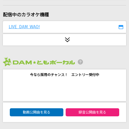
[生音]世田谷ラブストーリー
back number
配信中のカラオケ機種
ミュージック
LIVE DAM WAO!
サカナクション
[生音]不自然な君が好き
C-C-B
2026年8月度
[生音]おしゃかしゃま
今なら採用のチャンス！ エントリー受付中
RADWIMPS
[プロオケ]千の風になって
秋川雅史
DAM★ともボーカルエントリーランキング
ライラック
動画公開曲を見る
録音公開曲を見る
Mrs. GREEN APPLE