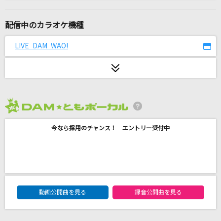
このまま君だけを奪い去りたい
DEEN
配信中のカラオケ機種
[生音]水平線
LIVE DAM WAO!
back number
[生音]長谷寺の雨 ～晩秋の大和路～
鳥羽一郎
2026年8月度
きみも悪い人でよかった
今なら採用のチャンス！ エントリー受付中
ピノキオピー
hanataba
milet
DAM★ともボーカルエントリーランキング
BReaKiNG SiX!!!!!!!
動画公開曲を見る
録音公開曲を見る
シクフォニ