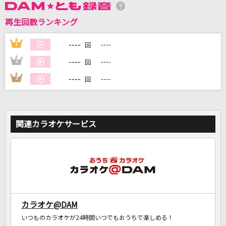
再生回数ランキング
DAMに会員登録・ログインして
カラオケをもっと楽しもう！
----
1
----
回
----
2
----
回
----
3
----
回
自宅でカラオケ歌い放題！
家族や友達と一緒に！練習にも！
関連カラオケサービス
カラオケ@DAM
いつものカラオケが24時間いつでもおうちで楽しめる！