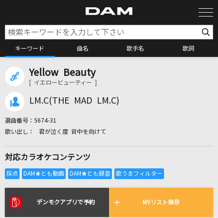
キーワード
曲名
歌手名
歌詞
Yellow Beauty
カラオケ検索
[ イエロービューティー ]
LM.C(THE MAD LM.C)
カラオケ店舗検索
選曲番号：
5674-31
君が泣く度 背中を向けて
カラオケリクエスト
対応カラオケコンテンツ
全国りれき
リアルタイムで歌われている曲の一覧
デンモクアプリで予約
MYリスト保存