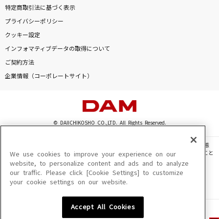
特定商取引法に基づく表示
プライバシーポリシー
クッキー設定
インフォマティブデータの取得について
ご契約方法
企業情報（コーポレートサイト）
© DAIICHIKOSHO CO.,LTD. All Rights Reserved.
このサイトに掲載されている一切の文章・画像・写真・動画・音声等を、手段や形態
を問わず、著作権法の定める範囲を超えて無断で複製、転載、ファイル化などすること
We use cookies to improve your experience on our
を禁じます。
website, to personalize content and ads and to analyze
our traffic. Please click [Cookie Settings] to customize
楽曲及びコンテンツは、機種によりご利用いただけない場合があります。
your cookie settings on our website.
楽曲及びコンテンツの配信日、配信内容が変更になる場合があります。
楽曲によりMYリスト保存ができない場合があります。
Accept All Cookies
JASRAC許諾番号
6602250213Y31015 6602250112Y38026 6602250240Y31015