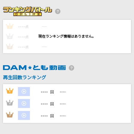
田園
玉置浩二
----
----
1
[生音]気まぐれロマンティック
点
いきものがかり
----
----
2
点
----
----
3
点
[生音]Bolero～4th LIVE TOUR ver.～
東方神起
[生音]RAIN
再生回数ランキング
SEKAI NO OWARI(世界の終わり)
----
1
----
回
もっと見る
----
2
----
回
DAMの新曲・ランキングなど
----
3
----
回
カラオケ最新情報をチェック！