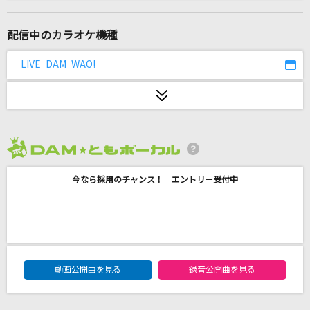
メトロノーム
米津玄師
配信中のカラオケ機種
HOWEVER
LIVE DAM WAO!
GLAY
ハレンチ
ちゃんみな
2026年8月度
[生音]Make-up Shadow
今なら採用のチャンス！ エントリー受付中
井上陽水
[プロオケ]千の風になって
秋川雅史
DAM★ともボーカルエントリーランキング
ダーリン
動画公開曲を見る
録音公開曲を見る
Mrs. GREEN APPLE