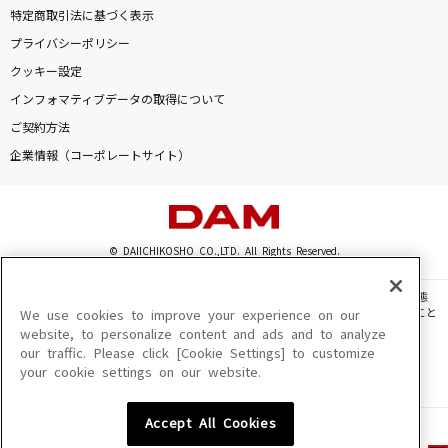
特定商取引法に基づく表示
プライバシーポリシー
クッキー設定
インフォマティブデータの取得について
ご契約方法
企業情報（コーポレートサイト）
© DAIICHIKOSHO CO.,LTD. All Rights Reserved.
このサイトに掲載されている一切の文章・画像・写真・動画・音声等を、手段や形態
を問わず、著作権法の定める範囲を超えて無断で複製、転載、ファイル化などすること
We use cookies to improve your experience on our
を禁じます。
website, to personalize content and ads and to analyze
our traffic. Please click [Cookie Settings] to customize
楽曲及びコンテンツは、機種によりご利用いただけない場合があります。
your cookie settings on our website.
楽曲及びコンテンツの配信日、配信内容が変更になる場合があります。
楽曲によりMYリスト保存ができない場合があります。
Accept All Cookies
JASRAC許諾番号
6602250213Y31015 6602250112Y38026 6602250240Y31015