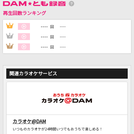
再生回数ランキング
DAMに会員登録・ログインして
カラオケをもっと楽しもう！
----
1
----
回
----
2
----
回
----
3
----
回
自宅でカラオケ歌い放題！
家族や友達と一緒に！練習にも！
関連カラオケサービス
カラオケ@DAM
いつものカラオケが24時間いつでもおうちで楽しめる！