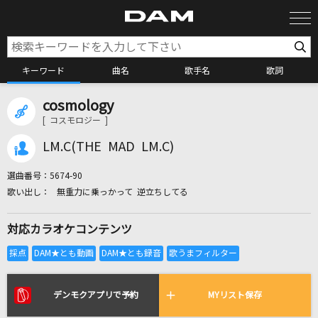
キーワード
曲名
歌手名
歌詞
cosmology
カラオケ検索
[ コスモロジー ]
LM.C(THE MAD LM.C)
カラオケ店舗検索
選曲番号：
5674-90
無重力に乗っかって 逆立ちしてる
カラオケリクエスト
対応カラオケコンテンツ
全国りれき
リアルタイムで歌われている曲の一覧
デンモクアプリで予約
MYリスト保存