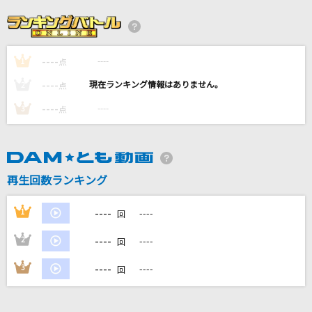
Body & Soul
SPEED
----
----
1
White Story
点
シーズ
----
----
2
点
----
----
3
点
飛燕
米津玄師
ラヴコネクション
再生回数ランキング
Mr.Children
----
1
----
回
もっと見る
----
2
----
回
DAMの新曲・ランキングなど
----
3
----
回
カラオケ最新情報をチェック！