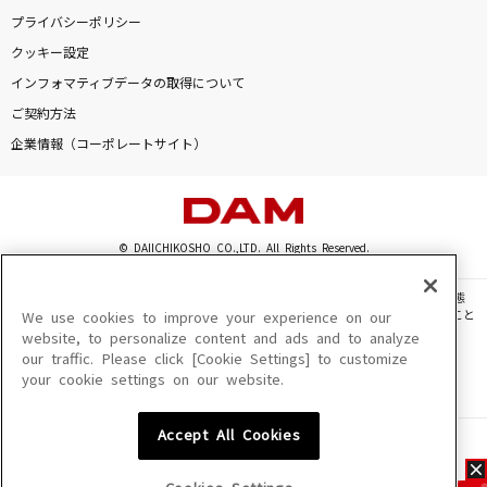
プライバシーポリシー
クッキー設定
インフォマティブデータの取得について
ご契約方法
企業情報（コーポレートサイト）
© DAIICHIKOSHO CO.,LTD. All Rights Reserved.
このサイトに掲載されている一切の文章・画像・写真・動画・音声等を、手段や形態
を問わず、著作権法の定める範囲を超えて無断で複製、転載、ファイル化などすること
We use cookies to improve your experience on our
を禁じます。
website, to personalize content and ads and to analyze
our traffic. Please click [Cookie Settings] to customize
楽曲及びコンテンツは、機種によりご利用いただけない場合があります。
your cookie settings on our website.
楽曲及びコンテンツの配信日、配信内容が変更になる場合があります。
楽曲によりMYリスト保存ができない場合があります。
Accept All Cookies
JASRAC許諾番号
6602250213Y31015 6602250112Y38026 6602250240Y31015
6602250241Y45122