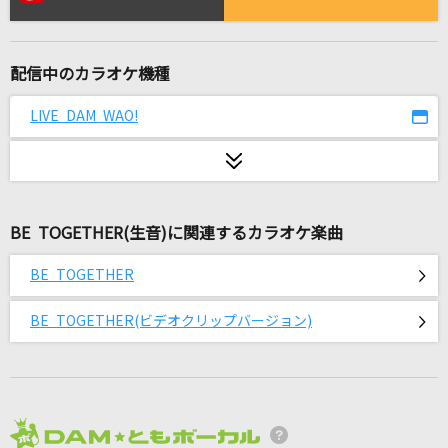
はいよろこんで
こっちのけんと
配信中のカラオケ機種
2005・POPS 女
DKオリジナルメドレー
LIVE DAM WAO!
うるうびと
RADWIMPS
BE TOGETHER(生音)に関連するカラオケ楽曲
恋におちて-Fall in Love-
徳永英明
BE TOGETHER
[プロオケ]ごめんね…
BE TOGETHER(ビデオクリップバージョン)
高橋真梨子
夜の踊り子
サカナクション
2026年8月度