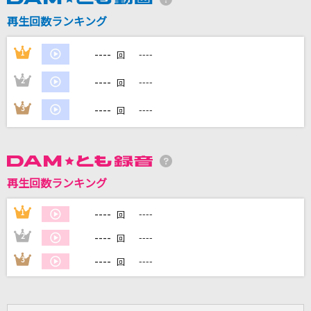
再生回数ランキング
DAMに会員登録・ログインして
カラオケをもっと楽しもう！
----
1
----
回
----
2
----
回
----
3
----
回
自宅でカラオケ歌い放題！
家族や友達と一緒に！練習にも！
再生回数ランキング
----
1
----
回
----
2
----
回
----
3
----
回