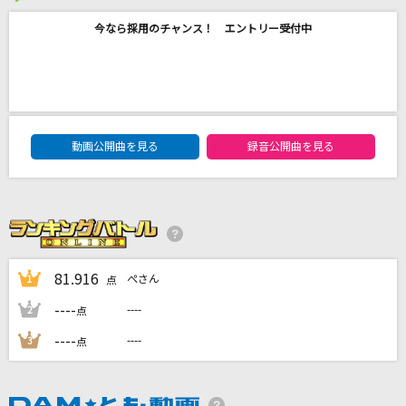
Humming
今なら採用のチャンス！ エントリー受付中
Saucy Dog
[プロオケ]桜
コブクロ
DAM★ともボーカルエントリーランキング
動画公開曲を見る
録音公開曲を見る
[生音]北へひとり旅
楠木康平
[生音]幸せ
back number
81.916
ぺさん
1
点
もっと見る
----
----
2
点
DAMの新曲・ランキングなど
----
----
3
点
カラオケ最新情報をチェック！