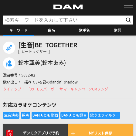
キーワード
曲名
歌手名
歌詞
[生音]BE TOGETHER
カラオケ検索
[ ビートゥゲザー ]
鈴木亜美(鈴木あみ)
カラオケ店舗検索
選曲番号：
5682-82
揺れている君のdancin' shadow
カラオケリクエスト
'99 モスバーガー サマーキャンペーンCMソング
対応カラオケコンテンツ
全国りれき
リアルタイムで歌われている曲の一覧
デンモクアプリで予約
MYリスト保存