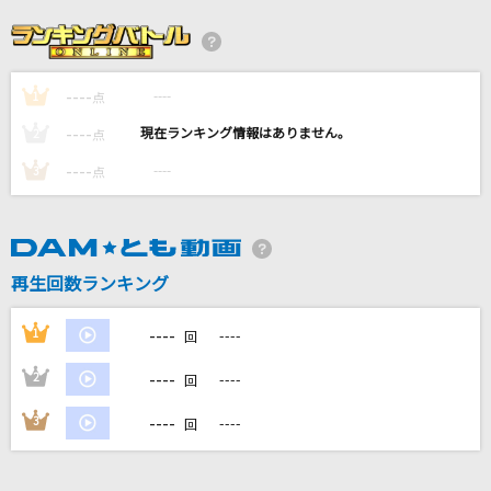
だから僕は音楽を辞めた
ヨルシカ
----
----
1
ノンフィクションズ
点
Da-iCE
----
----
2
点
----
----
3
点
不可幸力
Vaundy
命に嫌われている
再生回数ランキング
カンザキイオリ
----
1
----
回
もっと見る
----
2
----
回
DAMの新曲・ランキングなど
----
3
----
回
カラオケ最新情報をチェック！