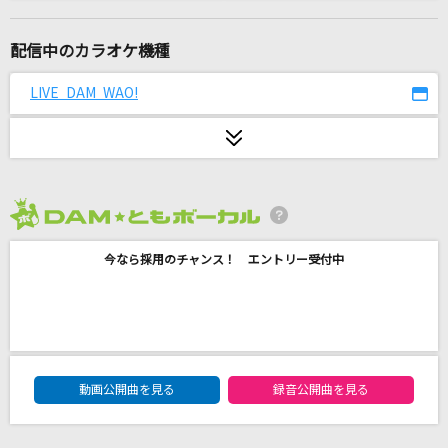
熱狂の捌け口
乃木坂46
配信中のカラオケ機種
ロンサム・シーズン
LIVE DAM WAO!
岡田有希子
[生音]TONIGHT
LUNA SEA
2026年8月度
あなたがいたから僕がいた
今なら採用のチャンス！ エントリー受付中
郷ひろみ
ダーリン
Mrs. GREEN APPLE
DAM★ともボーカルエントリーランキング
タイムマシン
動画公開曲を見る
録音公開曲を見る
SEKAI NO OWARI(世界の終わり)