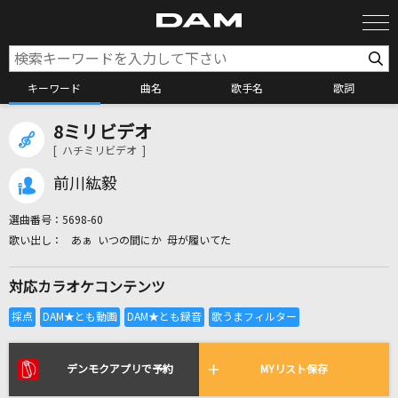
キーワード
曲名
歌手名
歌詞
8ミリビデオ
カラオケ検索
[ ハチミリビデオ ]
前川紘毅
カラオケ店舗検索
選曲番号：
5698-60
あぁ いつの間にか 母が履いてた
カラオケリクエスト
対応カラオケコンテンツ
全国りれき
リアルタイムで歌われている曲の一覧
デンモクアプリで予約
MYリスト保存