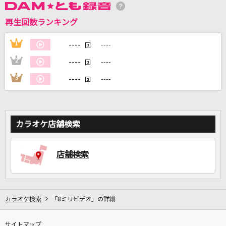
再生回数ランキング
DAMに会員登録・ログインして
カラオケをもっと楽しもう！
----
1
----
回
----
2
----
回
----
3
----
回
自宅でカラオケ歌い放題！
家族や友達と一緒に！練習にも！
カラオケ店舗検索
店舗検索
カラオケ検索
「8ミリビデオ」の詳細
サイトマップ