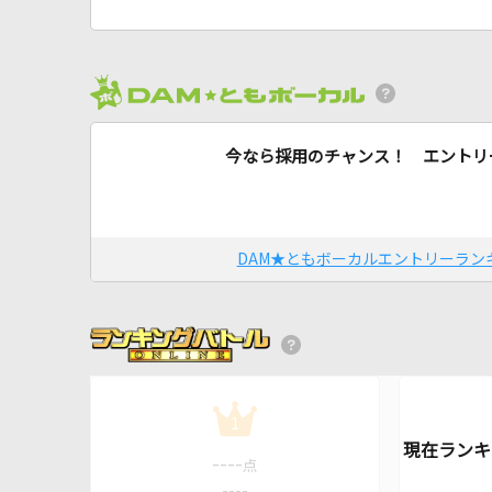
今なら採用のチャンス！ エントリ
DAM★ともボーカルエントリーラン
1
----
点
----