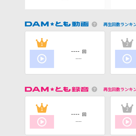
再生回数ランキ
1
2
----
回
----
再生回数ランキ
1
2
----
回
----