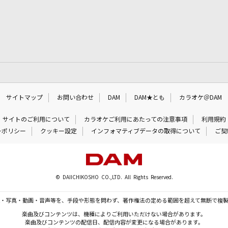
サイトマップ
お問い合わせ
DAM
DAM★とも
カラオケ＠DAM
サイトのご利用について
カラオケご利用にあたっての注意事項
利用規約
ーポリシー
クッキー設定
インフォマティブデータの取得について
ご契
© DAIICHIKOSHO CO.,LTD. All Rights Reserved.
・写真・動画・音声等を、手段や形態を問わず、著作権法の定める範囲を超えて無断で複
楽曲及びコンテンツは、機種によりご利用いただけない場合があります。
楽曲及びコンテンツの配信日、配信内容が変更になる場合があります。