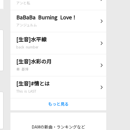
アンと私
BaBaBa Burning Love！
アンジュルム
[生音]水平線
back number
[生音]水彩の月
秦 基博
[生音]#情とは
This is LAST
もっと見る
DAMの新曲・ランキングなど