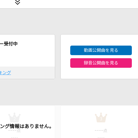
2026年8月度
ー受付中
動画公開曲を見る
録音公開曲を見る
キング
2
3
----
----
点
点
----
----