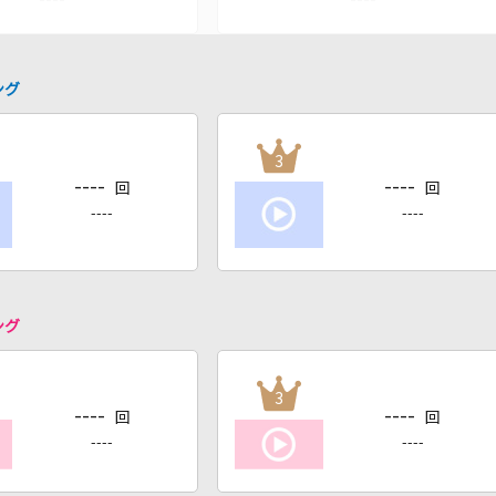
ング
3
----
----
回
回
----
----
ング
3
----
----
回
回
----
----